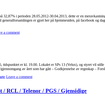
ng på 32,87% i perioden 28.05.2012-30.04.2013, dette er en meravkastni
l generalforsamlingen er gjort her på hjemmesiden, på facebook og dags
ve a comment
5, tidspunktet er kl. 19.00. Lokalet er SPs 13 (Velux), og styret vil sti
n/gjennomgang av året som har gått – Godkjennelse av regnskap – Forsla
øte
Leave a comment
/ RCL / Telenor / PGS / Gjensidige