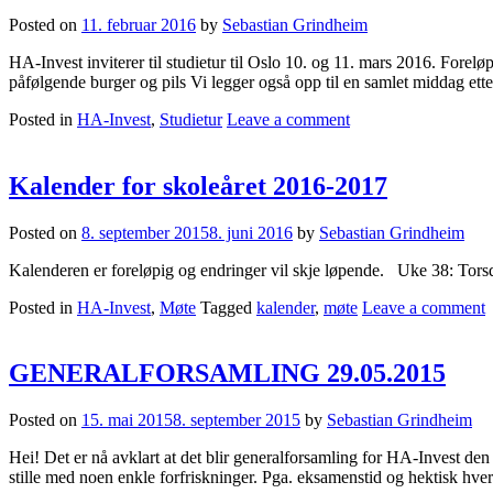
Posted on
11. februar 2016
by
Sebastian Grindheim
HA-Invest inviterer til studietur til Oslo 10. og 11. mars 2016. Fo
påfølgende burger og pils Vi legger også opp til en samlet middag e
Posted in
HA-Invest
,
Studietur
Leave a comment
Kalender for skoleåret 2016-2017
Posted on
8. september 2015
8. juni 2016
by
Sebastian Grindheim
Kalenderen er foreløpig og endringer vil skje løpende. Uke 38: Tors
Posted in
HA-Invest
,
Møte
Tagged
kalender
,
møte
Leave a comment
GENERALFORSAMLING 29.05.2015
Posted on
15. mai 2015
8. september 2015
by
Sebastian Grindheim
Hei! Det er nå avklart at det blir generalforsamling for HA-Invest den 
stille med noen enkle forfriskninger. Pga. eksamenstid og hektisk hver