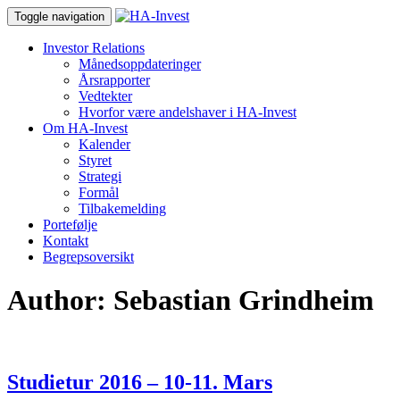
Toggle navigation
Investor Relations
Månedsoppdateringer
Årsrapporter
Vedtekter
Hvorfor være andelshaver i HA-Invest
Om HA-Invest
Kalender
Styret
Strategi
Formål
Tilbakemelding
Portefølje
Kontakt
Begrepsoversikt
Author:
Sebastian Grindheim
Studietur 2016 – 10-11. Mars