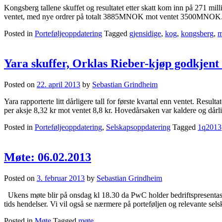
Kongsberg tallene skuffet og resultatet etter skatt kom inn på 271 m
ventet, med nye ordrer på totalt 3885MNOK mot ventet 3500MNOK
Posted in
Porteføljeoppdatering
Tagged
gjensidige
,
kog
,
kongsberg
,
Yara skuffer, Orklas Rieber-kjøp godkjent
Posted on
22. april 2013
by
Sebastian Grindheim
Yara rapporterte litt dårligere tall for første kvartal enn ventet. Res
per aksje 8,32 kr mot ventet 8,8 kr. Hovedårsaken var kaldere og dårli
Posted in
Porteføljeoppdatering
,
Selskapsoppdatering
Tagged
1q2013
Møte: 06.02.2013
Posted on
3. februar 2013
by
Sebastian Grindheim
Ukens møte blir på onsdag kl 18.30 da PwC holder bedriftspresentasjo
tids hendelser. Vi vil også se nærmere på porteføljen og relevante se
Posted in
Møte
Tagged
møte