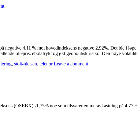
nt
på negative 4,11 % mot hovedindeksens negative 2,92%. Det ble i løpet 
allende oljepris, ebolafrykt og økt geopolitisk risiko. Den høye volatilit
tering
,
stolt-nielsen
,
telenor
Leave a comment
ksens (OSEBX) -1,75% noe som tilsvarer en meravkastning på 4,77 %. D