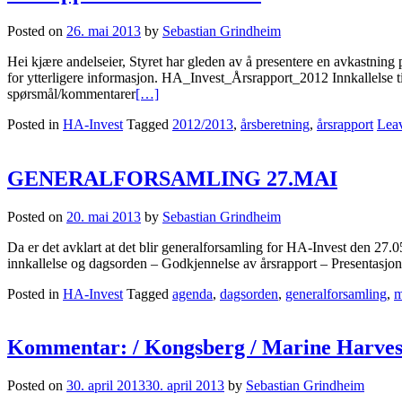
Posted on
26. mai 2013
by
Sebastian Grindheim
​Hei kjære andelseier, Styret har gleden av å presentere en avkastni
for ytterligere informasjon. HA_Invest_Årsrapport_2012 Innkallelse ti
spørsmål/kommentarer
[…]
Posted in
HA-Invest
Tagged
2012/2013
,
årsberetning
,
årsrapport
Lea
GENERALFORSAMLING 27.MAI
Posted on
20. mai 2013
by
Sebastian Grindheim
Da er det avklart at det blir generalforsamling for HA-Invest den 27.0
innkallelse og dagsorden – Godkjennelse av årsrapport – Presentasjo
Posted in
HA-Invest
Tagged
agenda
,
dagsorden
,
generalforsamling
,
m
Kommentar: / Kongsberg / Marine Harvest 
Posted on
30. april 2013
30. april 2013
by
Sebastian Grindheim