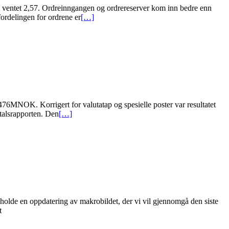
ot ventet 2,57. Ordreinngangen og ordrereserver kom inn bedre enn
delingen for ordrene er
[…]
2.476MNOK. Korrigert for valutatap og spesielle poster var resultatet
atalsrapporten. Den
[…]
holde en oppdatering av makrobildet, der vi vil gjennomgå den siste
t