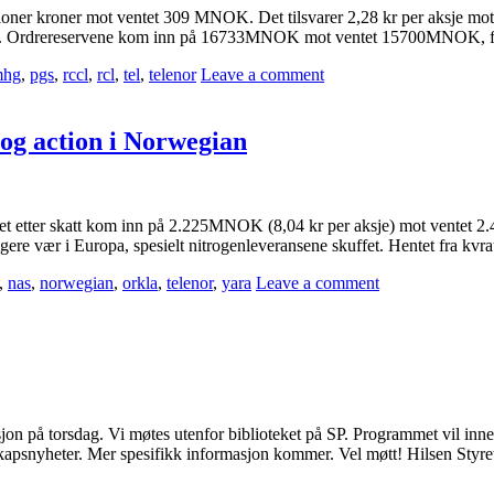
illioner kroner mot ventet 309 MNOK. Det tilsvarer 2,28 kr per aksje m
. Ordrereservene kom inn på 16733MNOK mot ventet 15700MNOK, for
mhg
,
pgs
,
rccl
,
rcl
,
tel
,
telenor
Leave a comment
 og action i Norwegian
ultatet etter skatt kom inn på 2.225MNOK (8,04 kr per aksje) mot ventet 
gere vær i Europa, spesielt nitrogenleveransene skuffet. Hentet fra kvr
,
nas
,
norwegian
,
orkla
,
telenor
,
yara
Leave a comment
n på torsdag. Vi møtes utenfor biblioteket på SP. Programmet vil inne
lskapsnyheter. Mer spesifikk informasjon kommer. Vel møtt! Hilsen Styre