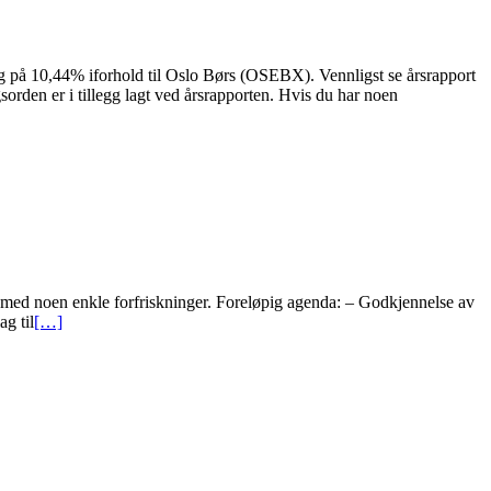
ng på 10,44% iforhold til Oslo Børs (OSEBX). Vennligst se årsrapport
orden er i tillegg lagt ved årsrapporten. Hvis du har noen
lle med noen enkle forfriskninger. Foreløpig agenda: – Godkjennelse av
g til
[…]