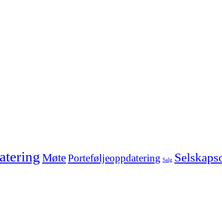
tering
Selskaps
Møte
Porteføljeoppdatering
Salg