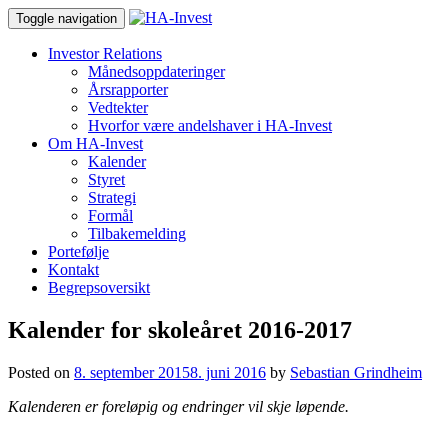
Toggle navigation
Investor Relations
Månedsoppdateringer
Årsrapporter
Vedtekter
Hvorfor være andelshaver i HA-Invest
Om HA-Invest
Kalender
Styret
Strategi
Formål
Tilbakemelding
Portefølje
Kontakt
Begrepsoversikt
Kalender for skoleåret 2016-2017
Posted on
8. september 2015
8. juni 2016
by
Sebastian Grindheim
Kalenderen er foreløpig og endringer vil skje løpende.