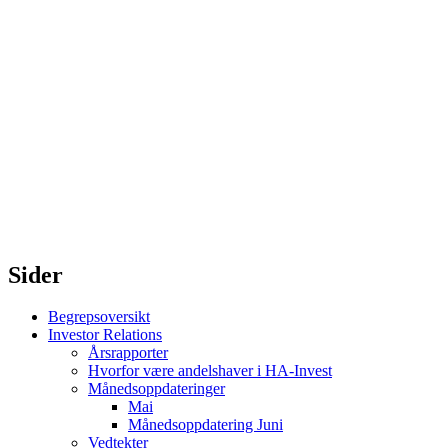
Sider
Begrepsoversikt
Investor Relations
Årsrapporter
Hvorfor være andelshaver i HA-Invest
Månedsoppdateringer
Mai
Månedsoppdatering Juni
Vedtekter