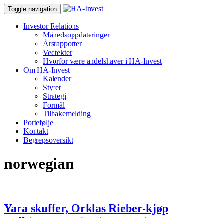
Toggle navigation
Investor Relations
Månedsoppdateringer
Årsrapporter
Vedtekter
Hvorfor være andelshaver i HA-Invest
Om HA-Invest
Kalender
Styret
Strategi
Formål
Tilbakemelding
Portefølje
Kontakt
Begrepsoversikt
norwegian
Yara skuffer, Orklas Rieber-kjøp