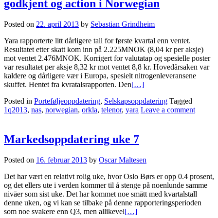
godkjent og action i Norwegian
Posted on
22. april 2013
by
Sebastian Grindheim
Yara rapporterte litt dårligere tall for første kvartal enn ventet.
Resultatet etter skatt kom inn på 2.225MNOK (8,04 kr per aksje)
mot ventet 2.476MNOK. Korrigert for valutatap og spesielle poster
var resultatet per aksje 8,32 kr mot ventet 8,8 kr. Hovedårsaken var
kaldere og dårligere vær i Europa, spesielt nitrogenleveransene
skuffet. Hentet fra kvratalsrapporten. Den
[…]
Posted in
Porteføljeoppdatering
,
Selskapsoppdatering
Tagged
1q2013
,
nas
,
norwegian
,
orkla
,
telenor
,
yara
Leave a comment
Markedsoppdatering uke 7
Posted on
16. februar 2013
by
Oscar Maltesen
Det har vært en relativt rolig uke, hvor Oslo Børs er opp 0.4 prosent,
og det ellers ute i verden kommer til å stenge på noenlunde samme
nivåer som sist uke. Det har kommet noe smått med kvartalstall
denne uken, og vi kan se tilbake på denne rapporteringsperioden
som noe svakere enn Q3, men allikevel
[…]