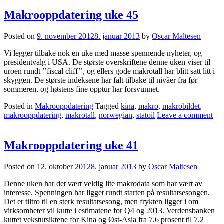
Makrooppdatering uke 45
Posted on
9. november 2012
8. januar 2013
by
Oscar Maltesen
Vi legger tilbake nok en uke med masse spennende nyheter, og
presidentvalg i USA. De største overskriftene denne uken viser til
uroen rundt ’’fiscal cliff’’, og ellers gode makrotall har blitt satt litt i
skyggen. De største indeksene har falt tilbake til nivåer fra før
sommeren, og høstens fine opptur har forsvunnet.
Posted in
Makrooppdatering
Tagged
kina
,
makro
,
makrobildet
,
makrooppdatering
,
makrotall
,
norwegian
,
statoil
Leave a comment
Makrooppdatering uke 41
Posted on
12. oktober 2012
8. januar 2013
by
Oscar Maltesen
Denne uken har det vært veldig lite makrodata som har vært av
interesse. Spenningen har ligget rundt starten på resultatsesongen.
Det er tiltro til en sterk resultatsesong, men frykten ligger i om
virksomheter vil kutte i estimatene for Q4 og 2013. Verdensbanken
kuttet vekstutsiktene for Kina og Øst-Asia fra 7.6 prosent til 7.2