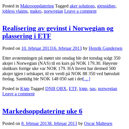
Posted in
Makrooppdatering
Tagged
aker solutions
,
gjensidige
,
jobless vlaims
,
makro
,
norwegian
Leave a comment
Realisering av gevinst i Norwegian og
plassering i ETF
Posted on
10. februar 2013
16. februar 2013
by
Henrik Gundersen
Etter avstemningen på møtet sist onsdag ble det torsdag solgt 350
aksjer i Norwegian (NAS) til en kurs på NOK 179.30. Høyeste
sluttkurs forrige uke var NOK 179. HA Invest har dermed 500
aksjer igjen i selskapet, til en verdi på NOK 88 350 ved børsslutt
fredag. Samtidig ble NOK 148 050 satt i det
[…]
Posted in
Kjøp
Tagged
DNB OBX
,
ETF
,
kjøp
,
nas
,
norwegian
Leave a comment
Markedsoppdatering uke 6
Posted on
8. februar 2013
8. februar 2013
by
Oscar Maltesen