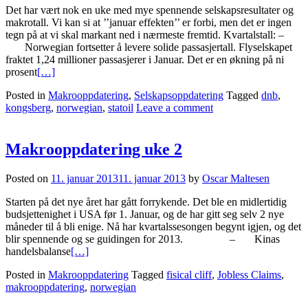
Det har vært nok en uke med mye spennende selskapsresultater og
makrotall. Vi kan si at ’’januar effekten’’ er forbi, men det er ingen
tegn på at vi skal markant ned i nærmeste fremtid. Kvartalstall: –
Norwegian fortsetter å levere solide passasjertall. Flyselskapet
fraktet 1,24 millioner passasjerer i Januar. Det er en økning på ni
prosent
[…]
Posted in
Makrooppdatering
,
Selskapsoppdatering
Tagged
dnb
,
kongsberg
,
norwegian
,
statoil
Leave a comment
Makrooppdatering uke 2
Posted on
11. januar 2013
11. januar 2013
by
Oscar Maltesen
Starten på det nye året har gått forrykende. Det ble en midlertidig
budsjettenighet i USA før 1. Januar, og de har gitt seg selv 2 nye
måneder til å bli enige. Nå har kvartalssesongen begynt igjen, og det
blir spennende og se guidingen for 2013. – Kinas
handelsbalanse
[…]
Posted in
Makrooppdatering
Tagged
fisical cliff
,
Jobless Claims
,
makrooppdatering
,
norwegian