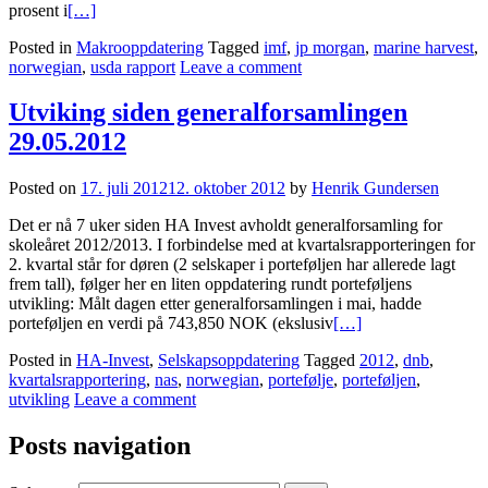
prosent i
[…]
Posted in
Makrooppdatering
Tagged
imf
,
jp morgan
,
marine harvest
,
norwegian
,
usda rapport
Leave a comment
Utviking siden generalforsamlingen
29.05.2012
Posted on
17. juli 2012
12. oktober 2012
by
Henrik Gundersen
Det er nå 7 uker siden HA Invest avholdt generalforsamling for
skoleåret 2012/2013. I forbindelse med at kvartalsrapporteringen for
2. kvartal står for døren (2 selskaper i porteføljen har allerede lagt
frem tall), følger her en liten oppdatering rundt porteføljens
utvikling: Målt dagen etter generalforsamlingen i mai, hadde
porteføljen en verdi på 743,850 NOK (ekslusiv
[…]
Posted in
HA-Invest
,
Selskapsoppdatering
Tagged
2012
,
dnb
,
kvartalsrapportering
,
nas
,
norwegian
,
portefølje
,
porteføljen
,
utvikling
Leave a comment
Posts navigation