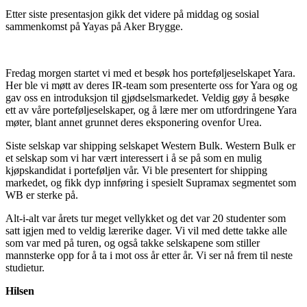
Etter siste presentasjon gikk det videre på middag og sosial
sammenkomst på Yayas på Aker Brygge.
Fredag morgen startet vi med et besøk hos porteføljeselskapet Yara.
Her ble vi møtt av deres IR-team som presenterte oss for Yara og og
gav oss en introduksjon til gjødselsmarkedet. Veldig gøy å besøke
ett av våre porteføljeselskaper, og å lære mer om utfordringene Yara
møter, blant annet grunnet deres eksponering ovenfor Urea.
Siste selskap var shipping selskapet Western Bulk. Western Bulk er
et selskap som vi har vært interessert i å se på som en mulig
kjøpskandidat i porteføljen vår. Vi ble presentert for shipping
markedet, og fikk dyp innføring i spesielt Supramax segmentet som
WB er sterke på.
Alt-i-alt var årets tur meget vellykket og det var 20 studenter som
satt igjen med to veldig lærerike dager. Vi vil med dette takke alle
som var med på turen, og også takke selskapene som stiller
mannsterke opp for å ta i mot oss år etter år. Vi ser nå frem til neste
studietur.
Hilsen