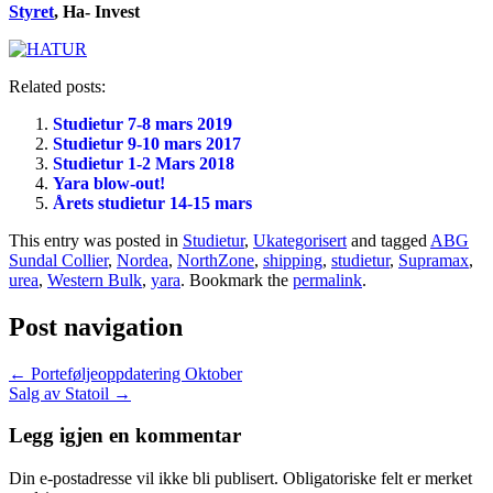
Styret
, Ha- Invest
Related posts:
Studietur 7-8 mars 2019
Studietur 9-10 mars 2017
Studietur 1-2 Mars 2018
Yara blow-out!
Årets studietur 14-15 mars
This entry was posted in
Studietur
,
Ukategorisert
and tagged
ABG
Sundal Collier
,
Nordea
,
NorthZone
,
shipping
,
studietur
,
Supramax
,
urea
,
Western Bulk
,
yara
. Bookmark the
permalink
.
Post navigation
←
Porteføljeoppdatering Oktober
Salg av Statoil
→
Legg igjen en kommentar
Din e-postadresse vil ikke bli publisert.
Obligatoriske felt er merket