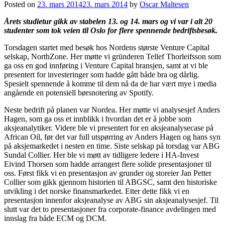
Posted on
23. mars 2014
23. mars 2014
by
Oscar Maltesen
Årets studietur gikk av stabelen 13. og 14. mars og vi var i alt 20
studenter som tok veien til Oslo for flere spennende bedriftsbesøk.
Torsdagen startet med besøk hos Nordens største Venture Capital
selskap, NorthZone. Her møtte vi gründeren Tellef Thorleifsson som
ga oss en god innføring i Venture Capital bransjen, samt at vi ble
presentert for investeringer som hadde gått både bra og dårlig.
Spesielt spennende å komme til dem nå da de har vært mye i media
angående en potensiell børsnotering av Spotify.
Neste bedrift på planen var Nordea. Her møtte vi analysesjef Anders
Hagen, som ga oss et innblikk i hvordan det er å jobbe som
aksjeanalytiker. Videre ble vi presentert for en aksjeanalysecase på
African Oil, før det var full utspørring av Anders Hagen og hans syn
på aksjemarkedet i nesten en time. Siste selskap på torsdag var ABG
Sundal Collier. Her ble vi møtt av tidligere ledere i HA-Invest
Eivind Thorsen som hadde arrangert flere solide presentasjoner til
oss. Først fikk vi en presentasjon av grunder og storeier Jan Petter
Collier som gikk gjennom historien til ABGSC, samt den historiske
utvikling i det norske finansmarkedet. Etter dette fikk vi en
presentasjon innenfor aksjeanalyse av ABG sin aksjeanalysesjef. Til
slutt var det to presentasjoner fra corporate-finance avdelingen med
innslag fra både ECM og DCM.