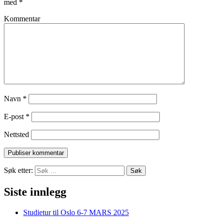
med
*
Kommentar
Navn
*
E-post
*
Nettsted
Søk etter:
Siste innlegg
Studietur til Oslo 6-7 MARS 2025