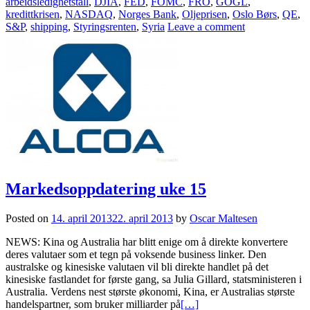
arbeidsledighetstall
,
DJIA
,
FED
,
FOMC
,
FRO
,
GOGL
,
kredittkrisen
,
NASDAQ
,
Norges Bank
,
Oljeprisen
,
Oslo Børs
,
QE
,
S&P
,
shipping
,
Styringsrenten
,
Syria
Leave a comment
Markedsoppdatering uke 15
Posted on
14. april 2013
22. april 2013
by
Oscar Maltesen
NEWS: Kina og Australia har blitt enige om å direkte konvertere
deres valutaer som et tegn på voksende business linker. Den
australske og kinesiske valutaen vil bli direkte handlet på det
kinesiske fastlandet for første gang, sa Julia Gillard, statsministeren i
Australia. Verdens nest største økonomi, Kina, er Australias største
handelspartner, som bruker milliarder på
[…]