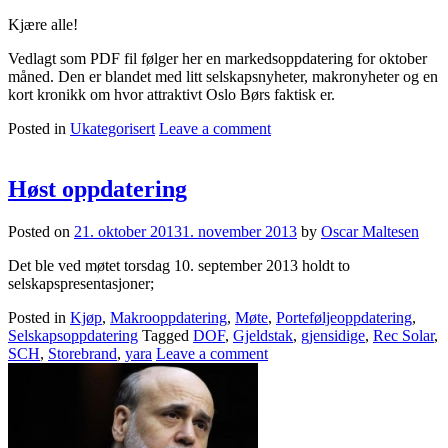
Kjære alle!
Vedlagt som PDF fil følger her en markedsoppdatering for oktober
måned. Den er blandet med litt selskapsnyheter, makronyheter og en
kort kronikk om hvor attraktivt Oslo Børs faktisk er.
Posted in
Ukategorisert
Leave a comment
Høst oppdatering
Posted on
21. oktober 2013
1. november 2013
by
Oscar Maltesen
Det ble ved møtet torsdag 10. september 2013 holdt to
selskapspresentasjoner;
Posted in
Kjøp
,
Makrooppdatering
,
Møte
,
Porteføljeoppdatering
,
Selskapsoppdatering
Tagged
DOF
,
Gjeldstak
,
gjensidige
,
Rec Solar
,
SCH
,
Storebrand
,
yara
Leave a comment