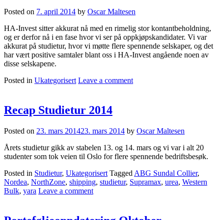
Posted on
7. april 2014
by
Oscar Maltesen
HA-Invest sitter akkurat nå med en rimelig stor kontantbeholdning,
og er derfor nå i en fase hvor vi ser på oppkjøpskandidater. Vi var
akkurat på studietur, hvor vi møtte flere spennende selskaper, og det
har vært positive samtaler blant oss i HA-Invest angående noen av
disse selskapene.
Posted in
Ukategorisert
Leave a comment
Recap Studietur 2014
Posted on
23. mars 2014
23. mars 2014
by
Oscar Maltesen
Årets studietur gikk av stabelen 13. og 14. mars og vi var i alt 20
studenter som tok veien til Oslo for flere spennende bedriftsbesøk.
Posted in
Studietur
,
Ukategorisert
Tagged
ABG Sundal Collier
,
Nordea
,
NorthZone
,
shipping
,
studietur
,
Supramax
,
urea
,
Western
Bulk
,
yara
Leave a comment