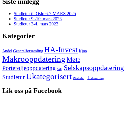
Siste innlegg
Studietur til Oslo 6-7 MARS 2025
Studietur 9.-10. mars 2023
Studietur 3-4. mars 2022
Kategorier
HA-Invest
Andel
Generalforsamling
Kjøp
Makrooppdatering
Møte
Selskapsoppdatering
Porteføljeoppdatering
Salg
Ukategorisert
Studietur
Workshop
Årsberetning
Lik oss på Facebook