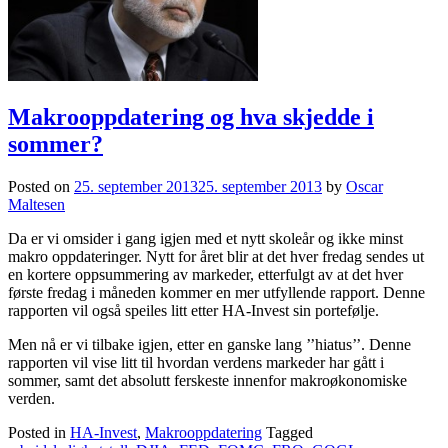
Makrooppdatering og hva skjedde i
sommer?
Posted on
25. september 2013
25. september 2013
by
Oscar
Maltesen
Da er vi omsider i gang igjen med et nytt skoleår og ikke minst
makro oppdateringer. Nytt for året blir at det hver fredag sendes ut
en kortere oppsummering av markeder, etterfulgt av at det hver
første fredag i måneden kommer en mer utfyllende rapport. Denne
rapporten vil også speiles litt etter HA-Invest sin portefølje.
Men nå er vi tilbake igjen, etter en ganske lang ’’hiatus’’. Denne
rapporten vil vise litt til hvordan verdens markeder har gått i
sommer, samt det absolutt ferskeste innenfor makroøkonomiske
verden.
Posted in
HA-Invest
,
Makrooppdatering
Tagged