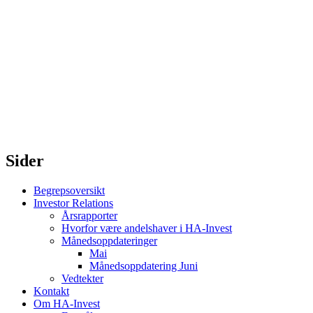
Sider
Begrepsoversikt
Investor Relations
Årsrapporter
Hvorfor være andelshaver i HA-Invest
Månedsoppdateringer
Mai
Månedsoppdatering Juni
Vedtekter
Kontakt
Om HA-Invest