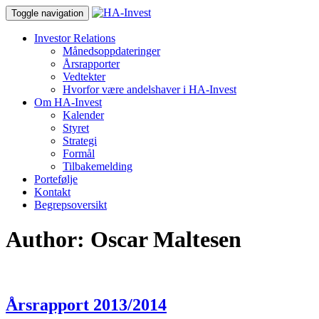
Toggle navigation
Investor Relations
Månedsoppdateringer
Årsrapporter
Vedtekter
Hvorfor være andelshaver i HA-Invest
Om HA-Invest
Kalender
Styret
Strategi
Formål
Tilbakemelding
Portefølje
Kontakt
Begrepsoversikt
Author:
Oscar Maltesen
Årsrapport 2013/2014