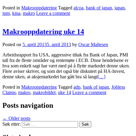
Posted in
Makrooppdatering
Tagged
alcoa
,
bank of japan
,
japan
,
jpm
,
kina
,
makro
Leave a comment
Makrooppdatering uke 14
Posted on
5. april 2013
5. april 2013
by
Oscar Maltesen
Arbeidsrapport fra USA, aggressive tiltak fra Bank of Japan, PMI
tall fra de fleste områder og rentemøte i ECB. Disse hendelsene er
hva som enkelt sagt har vært med på å flytte markedet denne uken.
Flere aviser skriver, og som det også ble diskutert på HA-Invest,
denne uken, at aksjemarkedet har gått bra så langt
[…]
Posted in
Makrooppdatering
Tagged
adp
,
bank of japan
,
Jobless
Claims
,
makro
,
makrobildet
,
uke 14
Leave a comment
Posts navigation
←
Older posts
Søk etter: