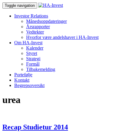
Toggle navigation
Investor Relations
Månedsoppdateringer
Årsrapporter
Vedtekter
Hvorfor være andelshaver i HA-Invest
Om HA-Invest
Kalender
Styret
Strategi
Formål
Tilbakemelding
Portefølje
Kontakt
Begrepsoversikt
urea
Recap Studietur 2014