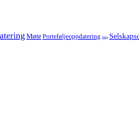
tering
Selskaps
Møte
Porteføljeoppdatering
Salg