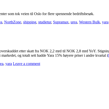
denter som tok veien til Oslo for flere spennende bedriftsbesøk.
ea
,
NorthZone
,
shipping
,
studietur
,
Supramax
,
urea
,
Western Bulk
,
yara
verskuddet etter skatt fra NOK 2,2 mrd til NOK 2,8 mrd YoY. Stigning
arkedet, og totalt sett hadde Yara 15% høyere priser i andre kvartal i
rea
,
yara
Leave a comment