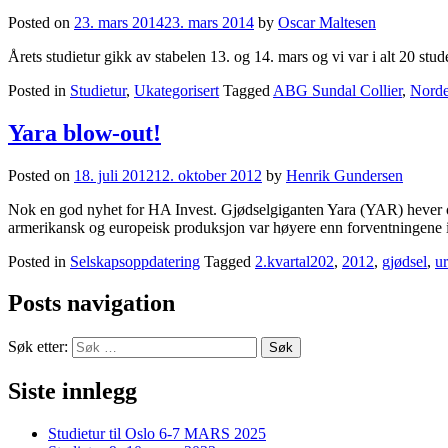
Posted on
23. mars 2014
23. mars 2014
by
Oscar Maltesen
Årets studietur gikk av stabelen 13. og 14. mars og vi var i alt 20 stu
Posted in
Studietur
,
Ukategorisert
Tagged
ABG Sundal Collier
,
Nord
Yara blow-out!
Posted on
18. juli 2012
12. oktober 2012
by
Henrik Gundersen
Nok en god nyhet for HA Invest. Gjødselgiganten Yara (YAR) hever o
armerikansk og europeisk produksjon var høyere enn forventningene i m
Posted in
Selskapsoppdatering
Tagged
2.kvartal202
,
2012
,
gjødsel
,
u
Posts navigation
Søk etter:
Siste innlegg
Studietur til Oslo 6-7 MARS 2025