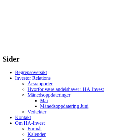
Sider
Begrepsoversikt
Investor Relations
Årsrapporter
Hvorfor være andelshaver i HA-Invest
Månedsoppdateringer
Mai
Månedsoppdatering Juni
Vedtekter
Kontakt
Om HA-Invest
Formål
Kalender
Strategi