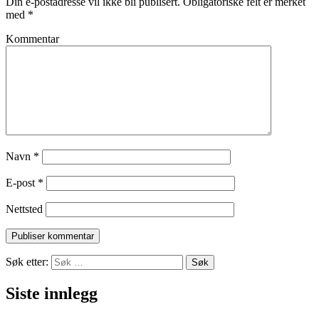
Din e-postadresse vil ikke bli publisert.
Obligatoriske felt er merket
med
*
Kommentar
Navn
*
E-post
*
Nettsted
Søk etter:
Siste innlegg