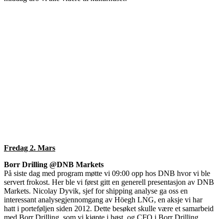
Fredag 2. Mars
Borr Drilling @DNB Markets
På siste dag med program møtte vi 09:00 opp hos DNB hvor vi ble
servert frokost. Her ble vi først gitt en generell presentasjon av DNB
Markets. Nicolay Dyvik, sjef for shipping analyse ga oss en
interessant analysegjennomgang av Höegh LNG, en aksje vi har
hatt i porteføljen siden 2012. Dette besøket skulle være et samarbeid
med Borr Drilling, som vi kjøpte i høst, og CFO i Borr Drilling,