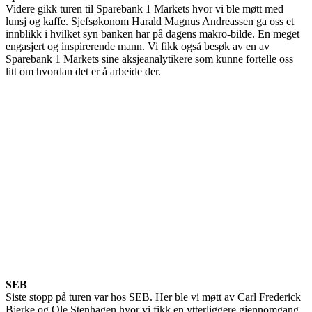
Videre gikk turen til Sparebank 1 Markets hvor vi ble møtt med
lunsj og kaffe. Sjefsøkonom Harald Magnus Andreassen ga oss et
innblikk i hvilket syn banken har på dagens makro-bilde. En meget
engasjert og inspirerende mann. Vi fikk også besøk av en av
Sparebank 1 Markets sine aksjeanalytikere som kunne fortelle oss
litt om hvordan det er å arbeide der.
SEB
Siste stopp på turen var hos SEB. Her ble vi møtt av Carl Frederick
Bjerke og Ole Stenhagen hvor vi fikk en ytterliggere gjennomgang