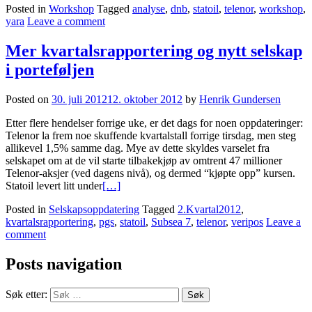
Posted in
Workshop
Tagged
analyse
,
dnb
,
statoil
,
telenor
,
workshop
,
yara
Leave a comment
Mer kvartalsrapportering og nytt selskap
i porteføljen
Posted on
30. juli 2012
12. oktober 2012
by
Henrik Gundersen
Etter flere hendelser forrige uke, er det dags for noen oppdateringer:
Telenor la frem noe skuffende kvartalstall forrige tirsdag, men steg
allikevel 1,5% samme dag. Mye av dette skyldes varselet fra
selskapet om at de vil starte tilbakekjøp av omtrent 47 millioner
Telenor-aksjer (ved dagens nivå), og dermed “kjøpte opp” kursen.
Statoil levert litt under
[…]
Posted in
Selskapsoppdatering
Tagged
2.Kvartal2012
,
kvartalsrapportering
,
pgs
,
statoil
,
Subsea 7
,
telenor
,
veripos
Leave a
comment
Posts navigation
Søk etter: