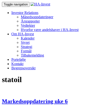
Toggle navigation
Investor Relations
Månedsoppdateringer
Årsrapporter
Vedtekter
Hvorfor være andelshaver i HA-Invest
Om HA-Invest
Kalender
Styret
Strategi
Formål
Tilbakemelding
Portefølje
Kontakt
Begrepsoversikt
statoil
Markedsoppdatering uke 6