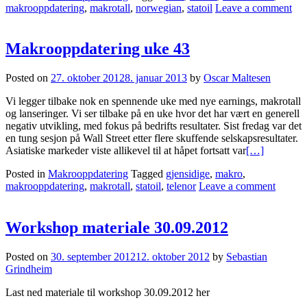
makrooppdatering
,
makrotall
,
norwegian
,
statoil
Leave a comment
Makrooppdatering uke 43
Posted on
27. oktober 2012
8. januar 2013
by
Oscar Maltesen
Vi legger tilbake nok en spennende uke med nye earnings, makrotall
og lanseringer. Vi ser tilbake på en uke hvor det har vært en generell
negativ utvikling, med fokus på bedrifts resultater. Sist fredag var det
en tung sesjon på Wall Street etter flere skuffende selskapsresultater.
Asiatiske markeder viste allikevel til at håpet fortsatt var
[…]
Posted in
Makrooppdatering
Tagged
gjensidige
,
makro
,
makrooppdatering
,
makrotall
,
statoil
,
telenor
Leave a comment
Workshop materiale 30.09.2012
Posted on
30. september 2012
12. oktober 2012
by
Sebastian
Grindheim
Last ned materiale til workshop 30.09.2012 her