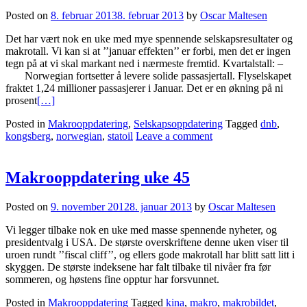
Posted on
8. februar 2013
8. februar 2013
by
Oscar Maltesen
Det har vært nok en uke med mye spennende selskapsresultater og
makrotall. Vi kan si at ’’januar effekten’’ er forbi, men det er ingen
tegn på at vi skal markant ned i nærmeste fremtid. Kvartalstall: –
Norwegian fortsetter å levere solide passasjertall. Flyselskapet
fraktet 1,24 millioner passasjerer i Januar. Det er en økning på ni
prosent
[…]
Posted in
Makrooppdatering
,
Selskapsoppdatering
Tagged
dnb
,
kongsberg
,
norwegian
,
statoil
Leave a comment
Makrooppdatering uke 45
Posted on
9. november 2012
8. januar 2013
by
Oscar Maltesen
Vi legger tilbake nok en uke med masse spennende nyheter, og
presidentvalg i USA. De største overskriftene denne uken viser til
uroen rundt ’’fiscal cliff’’, og ellers gode makrotall har blitt satt litt i
skyggen. De største indeksene har falt tilbake til nivåer fra før
sommeren, og høstens fine opptur har forsvunnet.
Posted in
Makrooppdatering
Tagged
kina
,
makro
,
makrobildet
,