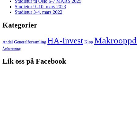
Studietur til Oslo 6-7 MARS 2025
Studietur 9.-10. mars 2023
Studietur 3-4. mars 2022
Kategorier
Makrooppda
HA-Invest
Andel
Generalforsamling
Kjøp
Årsberetning
Lik oss på Facebook