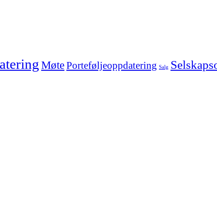
tering
Selskaps
Møte
Porteføljeoppdatering
Salg