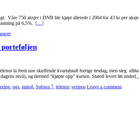
. Våre 750 aksjer i DNB ble kjøpt allerede i 2004 for 43 kr per aksje, o
vkastning på 6,5%.
[…]
mment
 porteføljen
 Telenor la frem noe skuffende kvartalstall forrige tirsdag, men steg al
d dagens nivå), og dermed “kjøpte opp” kursen. Statoil levert litt under
[
tering
,
pgs
,
statoil
,
Subsea 7
,
telenor
,
veripos
Leave a comment