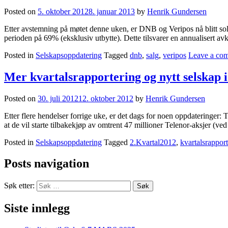
Posted on
5. oktober 2012
8. januar 2013
by
Henrik Gundersen
Etter avstemning på møtet denne uken, er DNB og Veripos nå blitt solgt
perioden på 69% (eksklusiv utbytte). Dette tilsvarer en annualisert a
Posted in
Selskapsoppdatering
Tagged
dnb
,
salg
,
veripos
Leave a co
Mer kvartalsrapportering og nytt selskap i
Posted on
30. juli 2012
12. oktober 2012
by
Henrik Gundersen
Etter flere hendelser forrige uke, er det dags for noen oppdateringer:
at de vil starte tilbakekjøp av omtrent 47 millioner Telenor-aksjer (ve
Posted in
Selskapsoppdatering
Tagged
2.Kvartal2012
,
kvartalsrappor
Posts navigation
Søk etter:
Siste innlegg