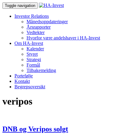
Toggle navigation
Investor Relations
Månedsoppdateringer
Årsrapporter
Vedtekter
Hvorfor være andelshaver i HA-Invest
Om HA-Invest
Kalender
Styret
Strategi
Formål
Tilbakemelding
Portefølje
Kontakt
Begrepsoversikt
veripos
DNB og Veripos solgt