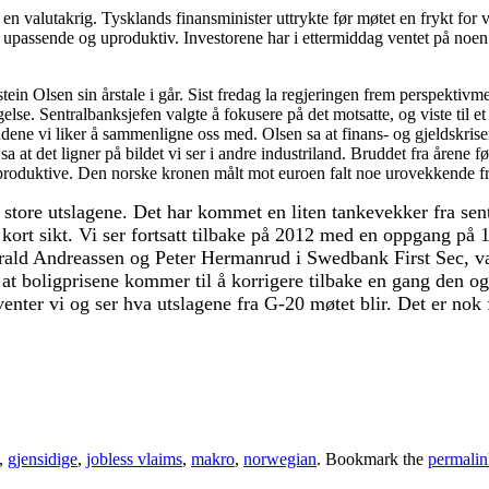
en valutakrig. Tysklands finansminister uttrykte før møtet en frykt for 
er upassende og uproduktiv. Investorene har i ettermiddag ventet på no
n Olsen sin årstale i går. Sist fredag la regjeringen frem perspektivm
lse. Sentralbanksjefen valgte å fokusere på det motsatte, og viste til et 
ndene vi liker å sammenligne oss med. Olsen sa at finans- og gjeldskrise
a at det ligner på bildet vi ser i andre industriland. Bruddet fra årene f
r produktive. Den norske kronen målt mot euroen falt noe urovekkende fra 
 de store utslagene. Det har kommet en liten tankevekker fra 
ort sikt. Vi ser fortsatt tilbake på 2012 med en oppgang på 1
rald Andreassen og Peter Hermanrud i Swedbank First Sec, var
d at boligprisene kommer til å korrigere tilbake en gang den o
enter vi og ser hva utslagene fra G-20 møtet blir. Det er nok 
,
gjensidige
,
jobless vlaims
,
makro
,
norwegian
. Bookmark the
permalin