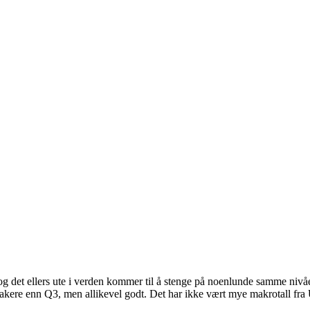
, og det ellers ute i verden kommer til å stenge på noenlunde samme niv
vakere enn Q3, men allikevel godt. Det har ikke vært mye makrotall fr