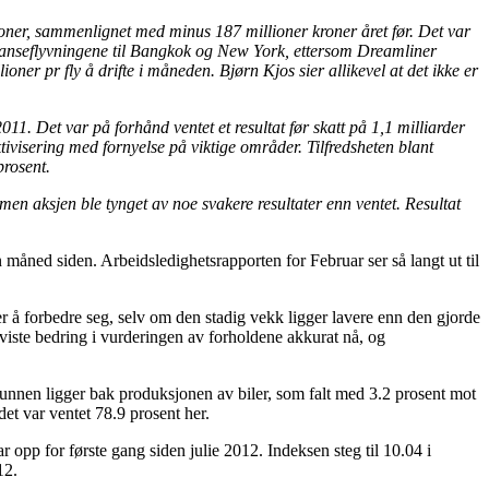
llioner, sammenlignet med minus 187 millioner kroner året før. Det var
distanseflyvningene til Bangkok og New York, ettersom Dreamliner
ioner pr fly å drifte i måneden. Bjørn Kjos sier allikevel at det ikke er
011. Det var på forhånd ventet et resultat før skatt på 1,1 milliarder
ivisering med fornyelse på viktige områder. Tilfredsheten blant
prosent.
 men aksjen ble tynget av noe svakere resultater enn ventet. Resultat
ned siden. Arbeidsledighetsrapporten for Februar ser så langt ut til
 å forbedre seg, selv om den stadig vekk ligger lavere enn den gjorde
viste bedring i vurderingen av forholdene akkurat nå, og
unnen ligger bak produksjonen av biler, som falt med 3.2 prosent mot
et var ventet 78.9 prosent her.
pp for første gang siden julie 2012. Indeksen steg til 10.04 i
12.