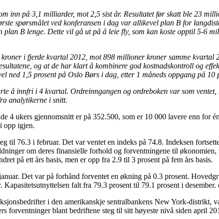
om inn på 3,1 milliarder, mot 2,5 sist år. Resultatet før skatt ble 23 mi
største spørsmålet ved konferansen i dag var allikevel plan B for lang
 plan B lenge. Dette vil gå ut på å leie fly, som kan koste opptil 5-6 mill
er kroner i fjerde kvartal 2012, mot 898 millioner kroner samme kvartal 2
ultatene, og at de har klart å kombinere god kostnadskontroll og effekt
evel ned 1,5 prosent på Oslo Børs i dag, etter 1 måneds oppgang på 10 
larte å innfri i 4 kvartal. Ordreinngangen og ordreboken var som ventet,
a analytikerne i snitt.
 ukers gjennomsnitt er på 352.500, som er 10 000 lavere enn for én må
 opp igjen.
 76.3 i februar. Det var ventet en indeks på 74.8. Indeksen fortsetter
dninger om deres finansielle forhold og forventningene til økonomien, 
ret på ett års basis, men er opp fra 2.9 til 3 prosent på fem års basis.
anuar. Det var på forhånd forventet en økning på 0.3 prosent. Hovedgr
apasitetsutnyttelsen falt fra 79.3 prosent til 79.1 prosent i desember. d
nsbedrifter i den amerikanskje sentralbankens New York-distrikt, var o
 forventninger blant bedriftene steg til sitt høyeste nivå siden april 20