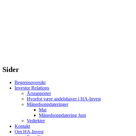
Sider
Begrepsoversikt
Investor Relations
Årsrapporter
Hvorfor være andelshaver i HA-Invest
Månedsoppdateringer
Mai
Månedsoppdatering Juni
Vedtekter
Kontakt
Om HA-Invest