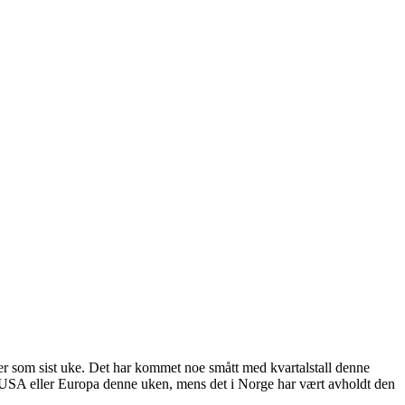
åer som sist uke. Det har kommet noe smått med kvartalstall denne
a USA eller Europa denne uken, mens det i Norge har vært avholdt den