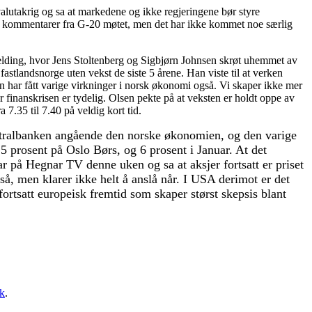
valutakrig og sa at markedene og ikke regjeringene bør styre
en kommentarer fra G-20 møtet, men det har ikke kommet noe særlig
elding, hvor Jens Stoltenberg og Sigbjørn Johnsen skrøt uhemmet av
fastlandsnorge uten vekst de siste 5 årene. Han viste til at verken
n har fått varige virkninger i norsk økonomi også. Vi skaper ikke mer
ør finanskrisen er tydelig. Olsen pekte på at veksten er holdt oppe av
7.35 til 7.40 på veldig kort tid.
sentralbanken angående den norske økonomien, og den varige
5 prosent på Oslo Børs, og 6 prosent i Januar. At det
 på Hegnar TV denne uken og sa at aksjer fortsatt er priset
gså, men klarer ikke helt å anslå når. I USA derimot er det
fortsatt europeisk fremtid som skaper størst skepsis blant
k
.