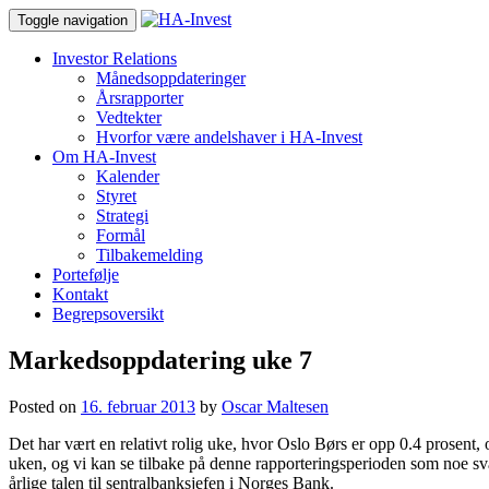
Toggle navigation
Investor Relations
Månedsoppdateringer
Årsrapporter
Vedtekter
Hvorfor være andelshaver i HA-Invest
Om HA-Invest
Kalender
Styret
Strategi
Formål
Tilbakemelding
Portefølje
Kontakt
Begrepsoversikt
Markedsoppdatering uke 7
Posted on
16. februar 2013
by
Oscar Maltesen
Det har vært en relativt rolig uke, hvor Oslo Børs er opp 0.4 prosent
uken, og vi kan se tilbake på denne rapporteringsperioden som noe s
årlige talen til sentralbanksjefen i Norges Bank.