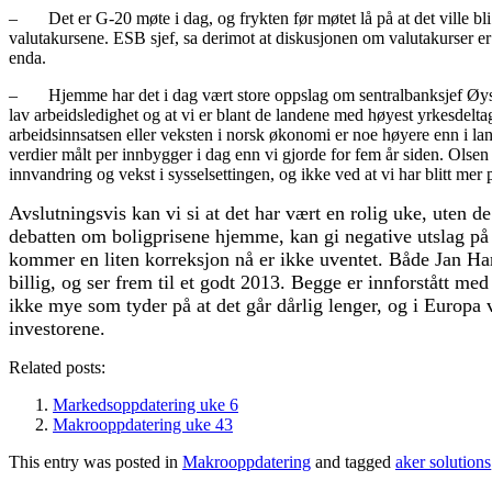
– Det er G-20 møte i dag, og frykten før møtet lå på at det ville bli 
valutakursene. ESB sjef, sa derimot at diskusjonen om valutakurser 
enda.
– Hjemme har det i dag vært store oppslag om sentralbanksjef Øystei
lav arbeidsledighet og at vi er blant de landene med høyest yrkesdeltage
arbeidsinnsatsen eller veksten i norsk økonomi er noe høyere enn i la
verdier målt per innbygger i dag enn vi gjorde for fem år siden. Olsen s
innvandring og vekst i sysselsettingen, og ikke ved at vi har blitt me
Avslutningsvis kan vi si at det har vært en rolig uke, uten
debatten om boligprisene hjemme, kan gi negative utslag på k
kommer en liten korreksjon nå er ikke uventet. Både Jan Ha
billig, og ser frem til et godt 2013. Begge er innforstått me
ikke mye som tyder på at det går dårlig lenger, og i Europa v
investorene.
Related posts:
Markedsoppdatering uke 6
Makrooppdatering uke 43
This entry was posted in
Makrooppdatering
and tagged
aker solutions