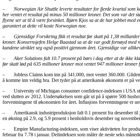
–
Norwegian Air Shuttle leverte resultater for fjerde kvartal som k
her ventet et resultat på minus 50 millioner kroner. Det som var det 
flyene ser ut til å være forsinket. Bjørn Kjos sa at de har jobbet med en
garantert at dette vil koste Norwegian noe.
–
Gjensidige Forsikring fikk et resultat før skatt på 1,38 milliard
kroner. Konsernsjefen Helge Baastad sa at de var godt fornøyd med res
kundene utviklet seg også positivt gjennom året. Gjensidige var allik
–
Aker Solutions falt 10.7 prosent på børs i dag etter at de ikke k
før skatt lød på 635 millioner kroner mot ventet 947 millioner kroner fr
– Jobless Claims kom inn på 341.000, mot ventet 360.000. Glidende 4
å komme inn veldig bra. Det tyder på at amerikansk økonomi er på vei
– University of Michigan consumer confidence-indeksen i USA steg til
ved slutten av 2012. Undersøkelsen som går ut på å spørre 500 hushol
forventningene til økonomien for året. Inflasjons forventningene er uend
– Amerikansk industriproduksjon falt 0.1 prosent fra desember til j
en økning på 2.9, og 5.9 prosent i henholdsvis desember og november. K
– Empire Manufacturing-indeksen, som viser aktiviteten for produksjo
februar fra 7.78 i januar. Delindeksen som måler de neste seks måneders