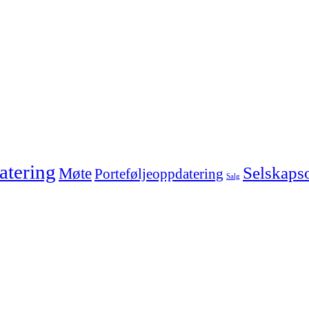
tering
Selskaps
Møte
Porteføljeoppdatering
Salg