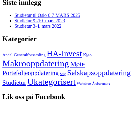
Siste innlegg
Studietur til Oslo 6-7 MARS 2025
Studietur 9.-10. mars 2023
Studietur 3-4. mars 2022
Kategorier
HA-Invest
Andel
Generalforsamling
Kjøp
Makrooppdatering
Møte
Selskapsoppdatering
Porteføljeoppdatering
Salg
Ukategorisert
Studietur
Workshop
Årsberetning
Lik oss på Facebook