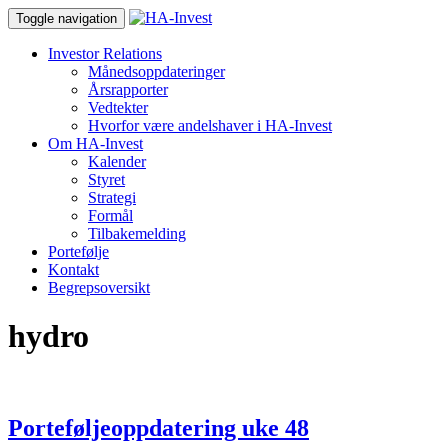
Toggle navigation
Investor Relations
Månedsoppdateringer
Årsrapporter
Vedtekter
Hvorfor være andelshaver i HA-Invest
Om HA-Invest
Kalender
Styret
Strategi
Formål
Tilbakemelding
Portefølje
Kontakt
Begrepsoversikt
hydro
Porteføljeoppdatering uke 48