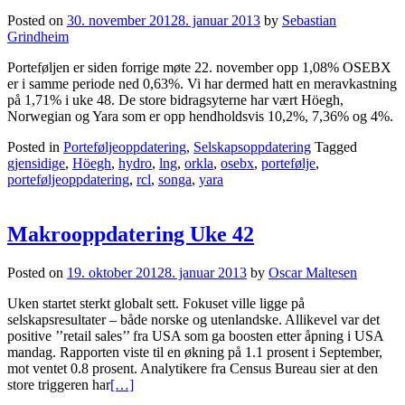
Posted on
30. november 2012
8. januar 2013
by
Sebastian
Grindheim
Porteføljen er siden forrige møte 22. november opp 1,08% OSEBX
er i samme periode ned 0,63%. Vi har dermed hatt en meravkastning
på 1,71% i uke 48. De store bidragsyterne har vært Höegh,
Norwegian og Yara som er opp hendholdsvis 10,2%, 7,36% og 4%.
Posted in
Porteføljeoppdatering
,
Selskapsoppdatering
Tagged
gjensidige
,
Höegh
,
hydro
,
lng
,
orkla
,
osebx
,
portefølje
,
porteføljeoppdatering
,
rcl
,
songa
,
yara
Makrooppdatering Uke 42
Posted on
19. oktober 2012
8. januar 2013
by
Oscar Maltesen
Uken startet sterkt globalt sett. Fokuset ville ligge på
selskapsresultater – både norske og utenlandske. Allikevel var det
positive ’’retail sales’’ fra USA som ga boosten etter åpning i USA
mandag. Rapporten viste til en økning på 1.1 prosent i September,
mot ventet 0.8 prosent. Analytikere fra Census Bureau sier at den
store triggeren har
[…]