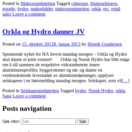
Posted in
Makrooppdatering
Tagged
citigroup
,
finanssektoren
,
google
,
hydro
,
makrobildet
,
makrooppdatering
,
orkla
,
rec
,
retail
sales
Leave a comment
Orkla og Hydro danner JV
Posted on
15. oktober 2012
8. januar 2013
by
Henrik Gundersen
Spennende nyhet for HA Invest mandag morgen – Orkla og Hydro
skal danne et joint venture! Orkla og Norsk Hydro har blitt enige
om å slå sammen de respektive virksomhetene innen
aluminiumsprofiler, byggsystemer og rør, og danne en
verdensledende leverandør av aluminiumløsninger, opplyser
selskapene i en børsmelding mandag morgen. Selskapet, som vil
[…]
Posted in
Selskapsoppdatering
Tagged
hydro
,
Norsk Hydro
,
orkla
,
Sapa
Leave a comment
Posts navigation
Søk etter: