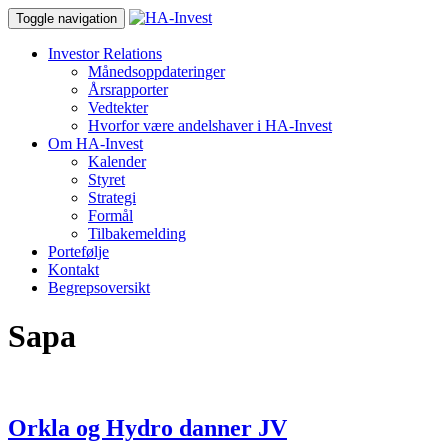
Toggle navigation
Investor Relations
Månedsoppdateringer
Årsrapporter
Vedtekter
Hvorfor være andelshaver i HA-Invest
Om HA-Invest
Kalender
Styret
Strategi
Formål
Tilbakemelding
Portefølje
Kontakt
Begrepsoversikt
Sapa
Orkla og Hydro danner JV