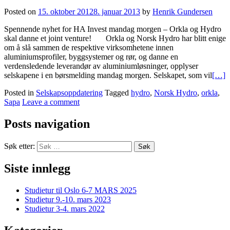
Posted on
15. oktober 2012
8. januar 2013
by
Henrik Gundersen
Spennende nyhet for HA Invest mandag morgen – Orkla og Hydro
skal danne et joint venture! Orkla og Norsk Hydro har blitt enige
om å slå sammen de respektive virksomhetene innen
aluminiumsprofiler, byggsystemer og rør, og danne en
verdensledende leverandør av aluminiumløsninger, opplyser
selskapene i en børsmelding mandag morgen. Selskapet, som vil
[…]
Posted in
Selskapsoppdatering
Tagged
hydro
,
Norsk Hydro
,
orkla
,
Sapa
Leave a comment
Posts navigation
Søk etter:
Siste innlegg
Studietur til Oslo 6-7 MARS 2025
Studietur 9.-10. mars 2023
Studietur 3-4. mars 2022