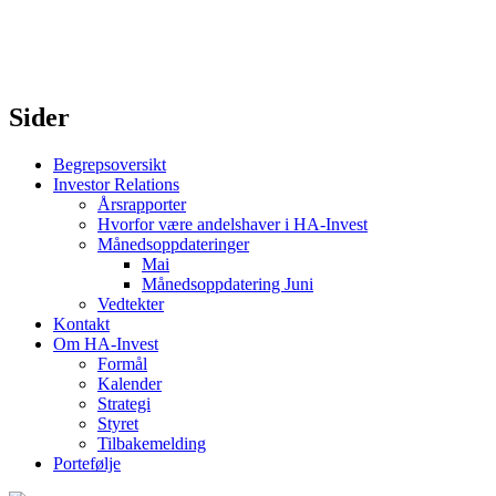
Sider
Begrepsoversikt
Investor Relations
Årsrapporter
Hvorfor være andelshaver i HA-Invest
Månedsoppdateringer
Mai
Månedsoppdatering Juni
Vedtekter
Kontakt
Om HA-Invest
Formål
Kalender
Strategi
Styret
Tilbakemelding
Portefølje