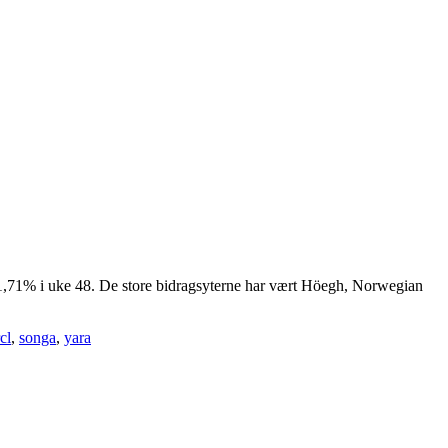
1,71% i uke 48. De store bidragsyterne har vært Höegh, Norwegian
rcl
,
songa
,
yara