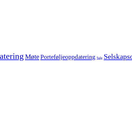
tering
Selskaps
Møte
Porteføljeoppdatering
Salg