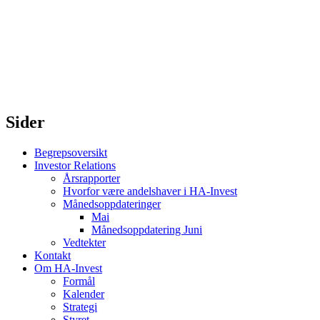
Sider
Begrepsoversikt
Investor Relations
Årsrapporter
Hvorfor være andelshaver i HA-Invest
Månedsoppdateringer
Mai
Månedsoppdatering Juni
Vedtekter
Kontakt
Om HA-Invest
Formål
Kalender
Strategi
Styret