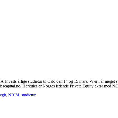
 HA-Invests årlige studietur til Oslo den 14 og 15 mars. Vi er i år meget
ulescapital.no/ Herkules er Norges ledende Private Equity aktør med N
egh
,
NBIM
,
studietur