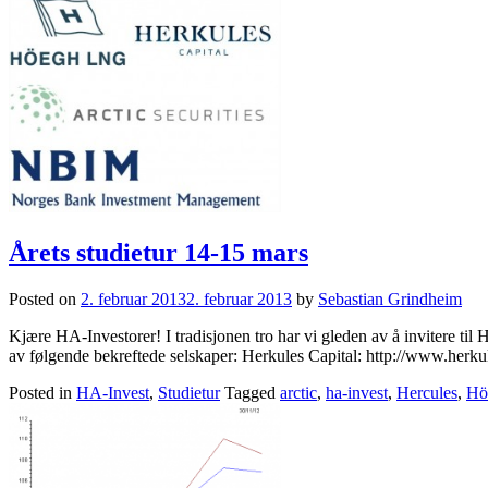
Årets studietur 14-15 mars
Posted on
2. februar 2013
2. februar 2013
by
Sebastian Grindheim
Kjære HA-Investorer! I tradisjonen tro har vi gleden av å invitere til
av følgende bekreftede selskaper: Herkules Capital: http://www.herk
Posted in
HA-Invest
,
Studietur
Tagged
arctic
,
ha-invest
,
Hercules
,
Hö