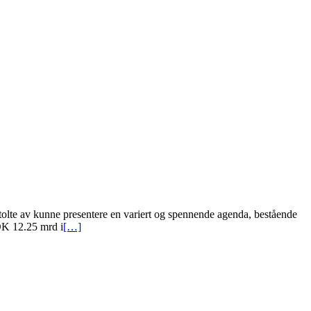
 stolte av kunne presentere en variert og spennende agenda, bestående
OK 12.25 mrd i
[…]