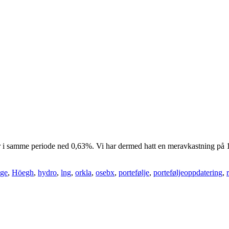
 i samme periode ned 0,63%. Vi har dermed hatt en meravkastning på 
ige
,
Höegh
,
hydro
,
lng
,
orkla
,
osebx
,
portefølje
,
porteføljeoppdatering
,