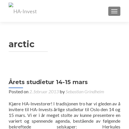
TOGGL
arctic
Årets studietur 14-15 mars
Posted on
2. februar 2013
by
Sebastian Grindheim
Kjære HA-Investorer! I tradisjonen tro har vi gleden av å
invitere til HA-Invests årlige studietur til Oslo den 14 og
15 mars. Vi er i år meget stolte av kunne presentere en
variert og spennende agenda, bestående av følgende
bekreftede selskaper: Herkules