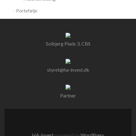
Portefølje
Solbjerg Plads 3. CBS
styret@ha-invest.dk
Partner
HA-Invest
powered by
WordPress