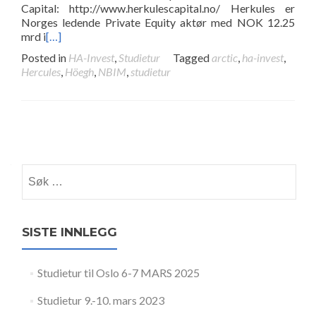
Capital: http://www.herkulescapital.no/ Herkules er
Norges ledende Private Equity aktør med NOK 12.25
mrd i
[…]
Posted in
HA-Invest
,
Studietur
Tagged
arctic
,
ha-invest
,
Hercules
,
Höegh
,
NBIM
,
studietur
Posts navigation
Søk etter:
SISTE INNLEGG
Studietur til Oslo 6-7 MARS 2025
Studietur 9.-10. mars 2023