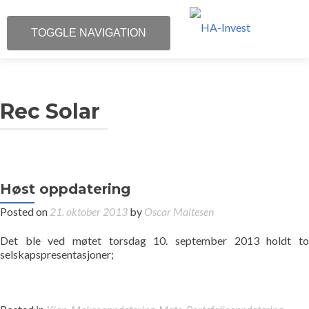
TOGGLE NAVIGATION
Investor Relations
Rec Solar
Om HA-Invest
Portefølje
Kontakt
Høst oppdatering
Posted on
21. oktober 2013
by
Oscar Maltesen
Begrepsoversikt
Det ble ved møtet torsdag 10. september 2013 holdt to
selskapspresentasjoner;