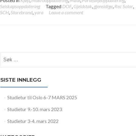
Posted in
Kjøp
,
Makrooppdatering
,
Møte
,
Porteføljeoppdatering
,
Selskapsoppdatering
Tagged
DOF
,
Gjeldstak
,
gjensidige
,
Rec Solar
,
SCH
,
Storebrand
,
yara
Leave a comment
Posts navigation
Søk etter:
SISTE INNLEGG
Studietur til Oslo 6-7 MARS 2025
Studietur 9.-10. mars 2023
Studietur 3-4. mars 2022