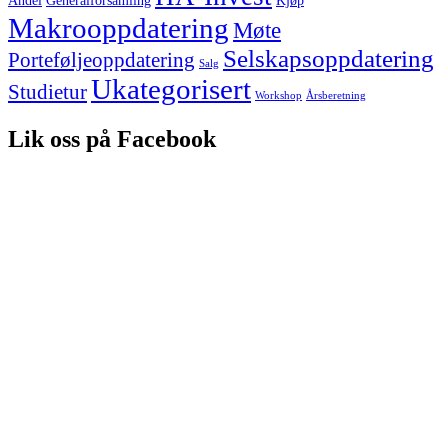
Andel
Generalforsamling
Kjøp
Makrooppdatering
Møte
Selskapsoppdatering
Porteføljeoppdatering
Salg
Ukategorisert
Studietur
Workshop
Årsberetning
Lik oss på Facebook