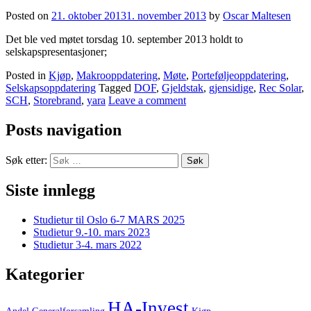
Posted on
21. oktober 2013
1. november 2013
by
Oscar Maltesen
Det ble ved møtet torsdag 10. september 2013 holdt to
selskapspresentasjoner;
Posted in
Kjøp
,
Makrooppdatering
,
Møte
,
Porteføljeoppdatering
,
Selskapsoppdatering
Tagged
DOF
,
Gjeldstak
,
gjensidige
,
Rec Solar
,
SCH
,
Storebrand
,
yara
Leave a comment
Posts navigation
Søk etter:
Siste innlegg
Studietur til Oslo 6-7 MARS 2025
Studietur 9.-10. mars 2023
Studietur 3-4. mars 2022
Kategorier
HA-Invest