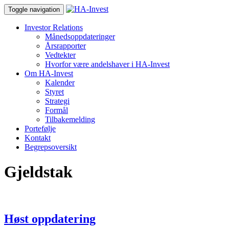
Toggle navigation
Investor Relations
Månedsoppdateringer
Årsrapporter
Vedtekter
Hvorfor være andelshaver i HA-Invest
Om HA-Invest
Kalender
Styret
Strategi
Formål
Tilbakemelding
Portefølje
Kontakt
Begrepsoversikt
Gjeldstak
Høst oppdatering