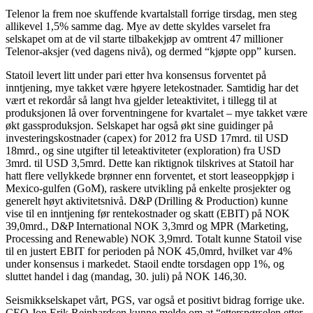
Telenor la frem noe skuffende kvartalstall forrige tirsdag, men steg
allikevel 1,5% samme dag. Mye av dette skyldes varselet fra
selskapet om at de vil starte tilbakekjøp av omtrent 47 millioner
Telenor-aksjer (ved dagens nivå), og dermed “kjøpte opp” kursen.
Statoil levert litt under pari etter hva konsensus forventet på
inntjening, mye takket være høyere letekostnader. Samtidig har det
vært et rekordår så langt hva gjelder leteaktivitet, i tillegg til at
produksjonen lå over forventningene for kvartalet – mye takket være
økt gassproduksjon. Selskapet har også økt sine guidinger på
investeringskostnader (capex) for 2012 fra USD 17mrd. til USD
18mrd., og sine utgifter til leteaktiviteter (exploration) fra USD
3mrd. til USD 3,5mrd. Dette kan riktignok tilskrives at Statoil har
hatt flere vellykkede brønner enn forventet, et stort leaseoppkjøp i
Mexico-gulfen (GoM), raskere utvikling på enkelte prosjekter og
generelt høyt aktivitetsnivå. D&P (Drilling & Production) kunne
vise til en inntjening før rentekostnader og skatt (EBIT) på NOK
39,0mrd., D&P International NOK 3,3mrd og MPR (Marketing,
Processing and Renewable) NOK 3,9mrd. Totalt kunne Statoil vise
til en justert EBIT for perioden på NOK 45,0mrd, hvilket var 4%
under konsensus i markedet. Staoil endte torsdagen opp 1%, og
sluttet handel i dag (mandag, 30. juli) på NOK 146,30.
Seismikkselskapet vårt, PGS, var også et positivt bidrag forrige uke.
CEO Jon Erik Reinhardsen kunne melde om at “etterspørselen etter