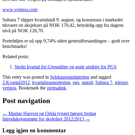
www.veripos.com
Subsea 7 slipper kvartalstall 9. august, og konsensus i markedet
tilsvarer en aksjekurs på NOK 170,42, betydelig opp fra dagens
nivå på NOK 128,70.
Porteføljen er nå opp 9,74% siden generalforsamlingen – godt over
benchmarks!
Related posts:
Sterkt kvartal for Gjensidige og gode utsikter for PGS
This entry was posted in
Selskapsoppdatering
and tagged
2.Kvartal2012
,
kvartalsrapportering
,
pgs
,
statoil
,
Subsea 7
,
telenor
,
veripos
. Bookmark the
permalink
.
Post navigation
←
Marine Harvest og Orkla tynget børsen fredag
Introduksjonsmøte for skoleåret 2012/2013
→
Legg igjen en kommentar