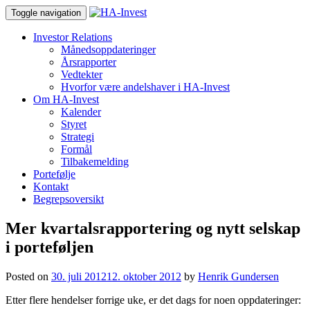
Toggle navigation
Investor Relations
Månedsoppdateringer
Årsrapporter
Vedtekter
Hvorfor være andelshaver i HA-Invest
Om HA-Invest
Kalender
Styret
Strategi
Formål
Tilbakemelding
Portefølje
Kontakt
Begrepsoversikt
Mer kvartalsrapportering og nytt selskap
i porteføljen
Posted on
30. juli 2012
12. oktober 2012
by
Henrik Gundersen
Etter flere hendelser forrige uke, er det dags for noen oppdateringer: