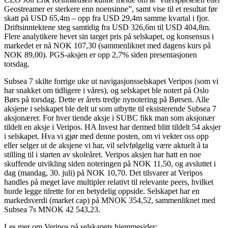
Geostreamer er sterkere enn noensinne”, samt vise til et resultat før
skatt på USD 65,4m – opp fra USD 29,4m samme kvartal i fjor.
Driftsinntektene steg samtidig fra USD 326,6m til USD 404,8m.
Flere analytikere hevet sin target pris på selskapet, og konsensus i
markedet er nå NOK 107,30 (sammenliknet med dagens kurs på
NOK 89,00). PGS-aksjen er opp 2,7% siden presentasjonen
torsdag.
Subsea 7 skilte forrige uke ut navigasjonsselskapet Veripos (som vi
har snakket om tidligere i våres), og selskapet ble notert på Oslo
Børs på torsdag. Dette er årets tredje nynotering på Børsen. Alle
aksjene i selskapet ble delt ut som utbytte til eksisterende Subsea 7
aksjonærer. For hver tiende aksje i SUBC fikk man som aksjonær
tildelt en aksje i Veripos. HA Invest har dermed blitt tildelt 54 aksjer
i selskapet. Hva vi gjør med denne posten, om vi vekter oss opp
eller selger ut de aksjene vi har, vil selvfølgelig være aktuelt å ta
stilling til i starten av skoleåret. Veripos aksjen har hatt en noe
skuffende utvikling siden noteringen på NOK 11,50, og avsluttet i
dag (mandag, 30. juli) på NOK 10,70. Det tilsvarer at Veripos
handles på meget lave multipler relativt til relevante peers, hvilket
burde legge tilrette for en betydelig oppside. Selskapet har en
markedsverdi (market cap) på MNOK 354,52, sammenliknet med
Subsea 7s MNOK 42 543,23.
Les mer om Veripos på selskapets hjemmesider: