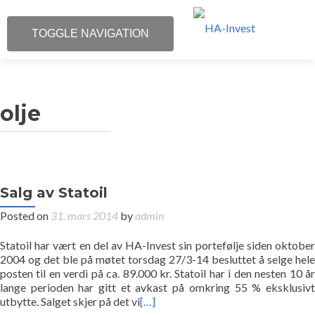
TOGGLE NAVIGATION
Investor Relations
olje
Om HA-Invest
Portefølje
Kontakt
Salg av Statoil
Posted on
31. mars 2014
by
admin
Begrepsoversikt
Statoil har vært en del av HA-Invest sin portefølje siden oktober
2004 og det ble på møtet torsdag 27/3-14 besluttet å selge hele
posten til en verdi på ca. 89.000 kr. Statoil har i den nesten 10 år
lange perioden har gitt et avkast på omkring 55 % eksklusivt
utbytte. Salget skjer på det vi
[…]