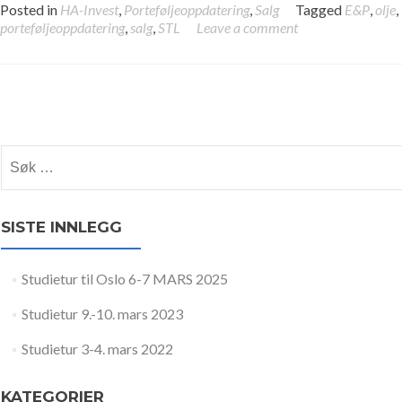
Posted in
HA-Invest
,
Porteføljeoppdatering
,
Salg
Tagged
E&P
,
olje
,
porteføljeoppdatering
,
salg
,
STL
Leave a comment
Posts navigation
Søk etter:
SISTE INNLEGG
Studietur til Oslo 6-7 MARS 2025
Studietur 9.-10. mars 2023
Studietur 3-4. mars 2022
KATEGORIER