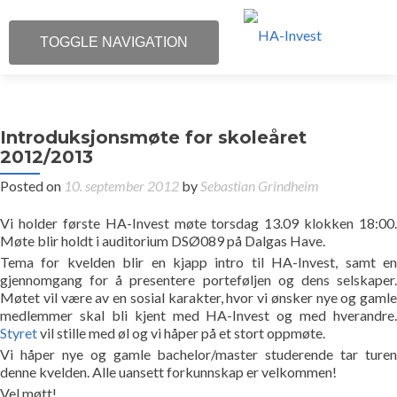
TOGGLE NAVIGATION
Investor Relations
Introduksjonsmøte for skoleåret
Om HA-Invest
2012/2013
Posted on
10. september 2012
by
Sebastian Grindheim
Portefølje
Vi holder første HA-Invest møte torsdag 13.09 klokken 18:00.
Kontakt
Møte blir holdt i auditorium DSØ089 på Dalgas Have.
Tema for kvelden blir en kjapp intro til HA-Invest, samt en
gjennomgang for å presentere porteføljen og dens selskaper.
Begrepsoversikt
Møtet vil være av en sosial karakter, hvor vi ønsker nye og gamle
medlemmer skal bli kjent med HA-Invest og med hverandre.
Styret
vil stille med øl og vi håper på et stort oppmøte.
Vi håper nye og gamle bachelor/master studerende tar turen
denne kvelden. Alle uansett forkunnskap er velkommen!
Vel møtt!