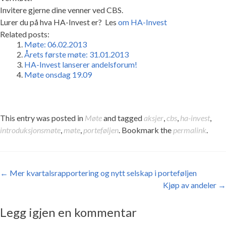
Invitere gjerne dine venner ved CBS.
Lurer du på hva HA-Invest er? Les
om HA-Invest
Related posts:
Møte: 06.02.2013
Årets første møte: 31.01.2013
HA-Invest lanserer andelsforum!
Møte onsdag 19.09
This entry was posted in
Møte
and tagged
aksjer
,
cbs
,
ha-invest
,
introduksjonsmøte
,
møte
,
porteføljen
. Bookmark the
permalink
.
Post navigation
←
Mer kvartalsrapportering og nytt selskap i porteføljen
Kjøp av andeler
→
Legg igjen en kommentar