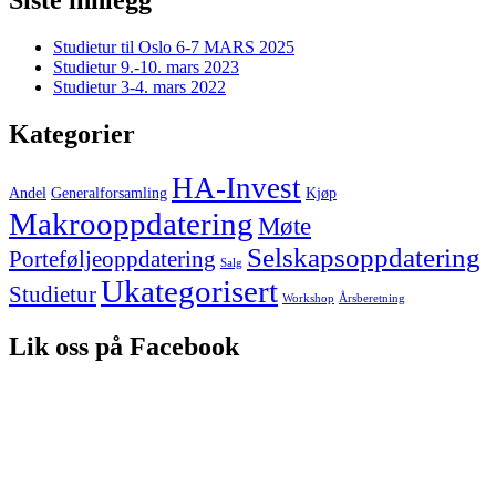
Siste innlegg
Studietur til Oslo 6-7 MARS 2025
Studietur 9.-10. mars 2023
Studietur 3-4. mars 2022
Kategorier
HA-Invest
Andel
Generalforsamling
Kjøp
Makrooppdatering
Møte
Selskapsoppdatering
Porteføljeoppdatering
Salg
Ukategorisert
Studietur
Workshop
Årsberetning
Lik oss på Facebook