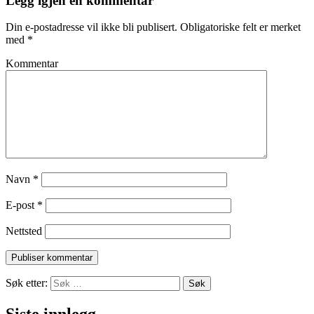
Legg igjen en kommentar
Din e-postadresse vil ikke bli publisert.
Obligatoriske felt er merket
med
*
Kommentar
Navn
*
E-post
*
Nettsted
Søk etter: