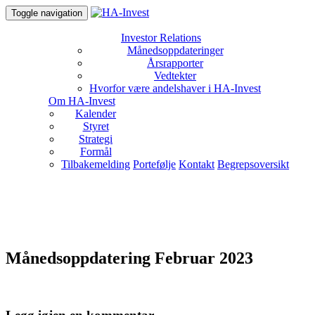
Toggle navigation
Investor Relations
Månedsoppdateringer
Årsrapporter
Vedtekter
Hvorfor være andelshaver i HA-Invest
Om HA-Invest
Kalender
Styret
Strategi
Formål
Tilbakemelding
Portefølje
Kontakt
Begrepsoversikt
Månedsoppdatering Februar 2023