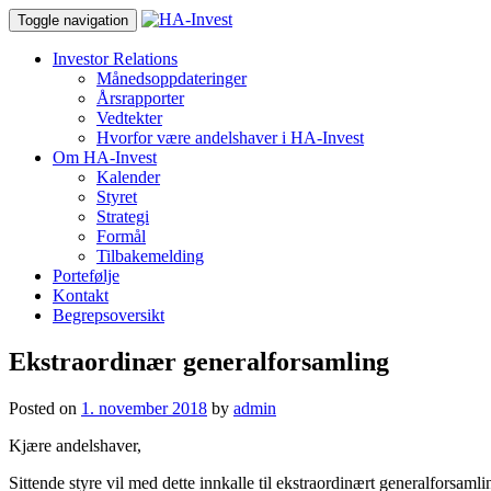
Toggle navigation
Investor Relations
Månedsoppdateringer
Årsrapporter
Vedtekter
Hvorfor være andelshaver i HA-Invest
Om HA-Invest
Kalender
Styret
Strategi
Formål
Tilbakemelding
Portefølje
Kontakt
Begrepsoversikt
Ekstraordinær generalforsamling
Posted on
1. november 2018
by
admin
Kjære andelshaver,
Sittende styre vil med dette innkalle til ekstraordinært generalforsam