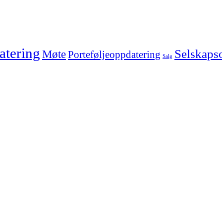
tering
Selskaps
Møte
Porteføljeoppdatering
Salg