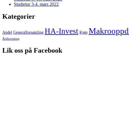
Studietur 3-4. mars 2022
Kategorier
Makrooppda
HA-Invest
Andel
Generalforsamling
Kjøp
Årsberetning
Lik oss på Facebook