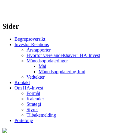
Sider
Begrepsoversikt
Investor Relations
Årsrapporter
Hvorfor være andelshaver i HA-Invest
Månedsoppdateringer
Mai
Månedsoppdatering Juni
Vedtekter
Kontakt
Om HA-Invest
Formål
Kalender
Strategi
Styret
Tilbakemelding
Portefølje