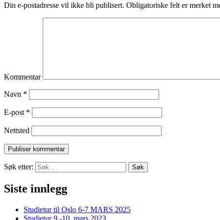
Din e-postadresse vil ikke bli publisert.
Obligatoriske felt er merket 
Kommentar
Navn
*
E-post
*
Nettsted
Søk etter:
Siste innlegg
Studietur til Oslo 6-7 MARS 2025
Studietur 9.-10. mars 2023