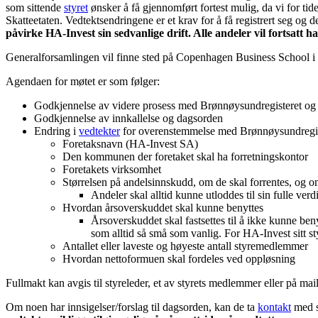
som sittende
styret
ønsker å få gjennomført fortest mulig, da vi for ti
Skatteetaten. Vedtektsendringene er et krav for å få registrert seg og 
påvirke HA-Invest sin sedvanlige drift. Alle andeler vil fortsatt 
Generalforsamlingen vil finne sted på Copenhagen Business School i 
Agendaen for møtet er som følger:
Godkjennelse av videre prosess med Brønnøysundregisteret og r
Godkjennelse av innkallelse og dagsorden
Endring i
vedtekter
for overenstemmelse med Brønnøysundregistr
Foretaksnavn (HA-Invest SA)
Den kommunen der foretaket skal ha forretningskontor
Foretakets virksomhet
Størrelsen på andelsinnskudd, om de skal forrentes, og o
Andeler skal alltid kunne utloddes til sin fulle ve
Hvordan årsoverskuddet skal kunne benyttes
Årsoverskuddet skal fastsettes til å ikke kunne ben
som alltid så små som vanlig. For HA-Invest sitt st
Antallet eller laveste og høyeste antall styremedlemmer
Hvordan nettoformuen skal fordeles ved oppløsning
Fullmakt kan avgis til styreleder, et av styrets medlemmer eller på mail
Om noen har innsigelser/forslag til dagsorden, kan de ta
kontakt
med st