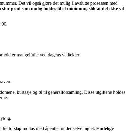
nsnummer. Det vil også gjøre det mulig å avslutte prosessen med
stor grad som mulig holdes til et minimum, slik at det ikke vil
:00.
rhold er mangelfulle ved dagens vedtekter:
havere.
domene, kurtasje og øl til generalforsamling. Disse utgiftene holdes
erne.
yldig.
ndre forslag mottas med åpenhet under selve møtet.
Endelige