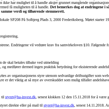
den ikke har mulighet til å handle aksjer grunnet manglende organisasjo
dermed få muligheten til å handle.
Det bemerkes dog at endringene i så 
ha samme verdi og tilhørende stemmerett.
lokale SP208 På Solbjerg Plads 3, 2000 Frederiksberg. Møtet starter 19
egistrering.
ene. Endringene vil vedrøre krav fra samvirkeloven §10. Følgende fo
m de skal betales tilbake ved utmelding
rdi, og medfører dermed ingen praktisk betydning for eksisterende andels
yttes av organisasjonens styre utenom sedvanlige driftsutgifter som web
yre er det viktig at så mye av overskuddet som mulig tilfaller andelshav
 til
styret@ha-invest.dk
, senest klokken 12 den 15.11.2018 for å være g
yret direkte eller på mail til
styret@ha-invest.dk
, senest 14.11.2018. A