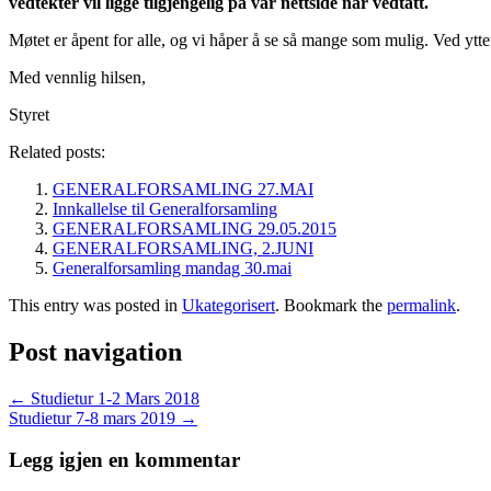
vedtekter vil ligge tilgjengelig på vår nettside når vedtatt.
Møtet er åpent for alle, og vi håper å se så mange som mulig. Ved yt
Med vennlig hilsen,
Styret
Related posts:
GENERALFORSAMLING 27.MAI
Innkallelse til Generalforsamling
GENERALFORSAMLING 29.05.2015
GENERALFORSAMLING, 2.JUNI
Generalforsamling mandag 30.mai
This entry was posted in
Ukategorisert
. Bookmark the
permalink
.
Post navigation
←
Studietur 1-2 Mars 2018
Studietur 7-8 mars 2019
→
Legg igjen en kommentar