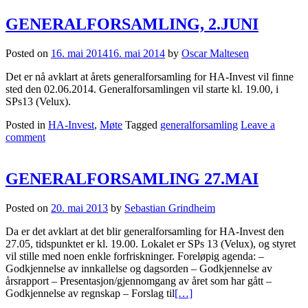
GENERALFORSAMLING, 2.JUNI
Posted on
16. mai 2014
16. mai 2014
by
Oscar Maltesen
Det er nå avklart at årets generalforsamling for HA-Invest vil finne
sted den 02.06.2014. Generalforsamlingen vil starte kl. 19.00, i
SPs13 (Velux).
Posted in
HA-Invest
,
Møte
Tagged
generalforsamling
Leave a
comment
GENERALFORSAMLING 27.MAI
Posted on
20. mai 2013
by
Sebastian Grindheim
Da er det avklart at det blir generalforsamling for HA-Invest den
27.05, tidspunktet er kl. 19.00. Lokalet er SPs 13 (Velux), og styret
vil stille med noen enkle forfriskninger. Foreløpig agenda: –
Godkjennelse av innkallelse og dagsorden – Godkjennelse av
årsrapport – Presentasjon/gjennomgang av året som har gått –
Godkjennelse av regnskap – Forslag til
[…]