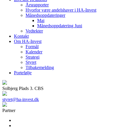
Årsrapporter
Hvorfor være andelshaver i HA-Invest
Månedsoppdateringer
Mai
Månedsoppdatering Juni
Vedtekter
Kontakt
Om HA-Invest
Formål
Kalender
Strategi
Styret
Tilbakemelding
Portefølje
Solbjerg Plads 3. CBS
styret@ha-invest.dk
Partner