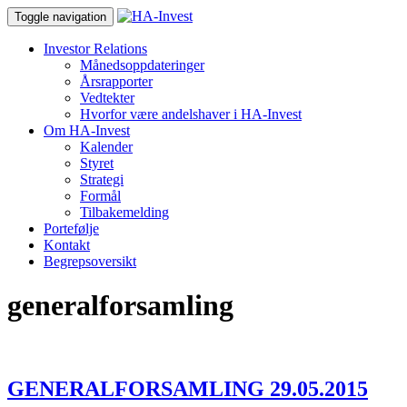
Toggle navigation
Investor Relations
Månedsoppdateringer
Årsrapporter
Vedtekter
Hvorfor være andelshaver i HA-Invest
Om HA-Invest
Kalender
Styret
Strategi
Formål
Tilbakemelding
Portefølje
Kontakt
Begrepsoversikt
generalforsamling
GENERALFORSAMLING 29.05.2015