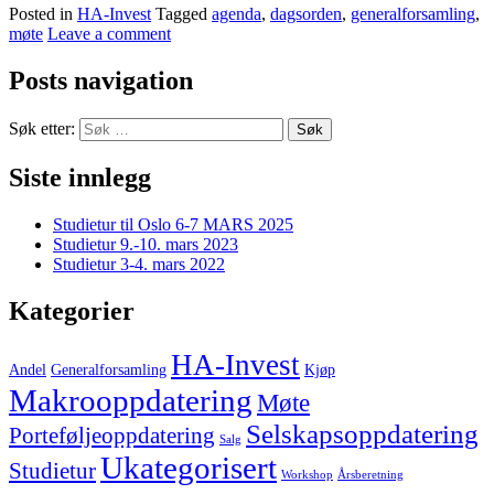
Posted in
HA-Invest
Tagged
agenda
,
dagsorden
,
generalforsamling
,
møte
Leave a comment
Posts navigation
Søk etter:
Siste innlegg
Studietur til Oslo 6-7 MARS 2025
Studietur 9.-10. mars 2023
Studietur 3-4. mars 2022
Kategorier
HA-Invest
Andel
Generalforsamling
Kjøp
Makrooppdatering
Møte
Selskapsoppdatering
Porteføljeoppdatering
Salg
Ukategorisert
Studietur
Workshop
Årsberetning