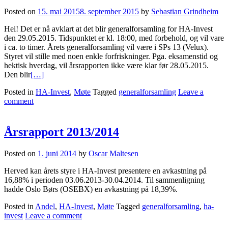
Posted on
15. mai 2015
8. september 2015
by
Sebastian Grindheim
Hei! Det er nå avklart at det blir generalforsamling for HA-Invest
den 29.05.2015. Tidspunktet er kl. 18:00, med forbehold, og vil vare
i ca. to timer. Årets generalforsamling vil være i SPs 13 (Velux).
Styret vil stille med noen enkle forfriskninger. Pga. eksamenstid og
hektisk hverdag, vil årsrapporten ikke være klar før 28.05.2015.
Den blir
[…]
Posted in
HA-Invest
,
Møte
Tagged
generalforsamling
Leave a
comment
Årsrapport 2013/2014
Posted on
1. juni 2014
by
Oscar Maltesen
​​Herved kan årets styre i HA-Invest presentere en avkastning på
16,88% i perioden 03.06.2013-30.04.2014. Til sammenligning
hadde Oslo Børs (OSEBX) en avkastning på 18,39%.
Posted in
Andel
,
HA-Invest
,
Møte
Tagged
generalforsamling
,
ha-
invest
Leave a comment