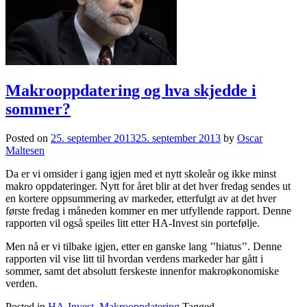
Makrooppdatering og hva skjedde i
sommer?
Posted on
25. september 2013
25. september 2013
by
Oscar
Maltesen
Da er vi omsider i gang igjen med et nytt skoleår og ikke minst
makro oppdateringer. Nytt for året blir at det hver fredag sendes ut
en kortere oppsummering av markeder, etterfulgt av at det hver
første fredag i måneden kommer en mer utfyllende rapport. Denne
rapporten vil også speiles litt etter HA-Invest sin portefølje.
Men nå er vi tilbake igjen, etter en ganske lang ’’hiatus’’. Denne
rapporten vil vise litt til hvordan verdens markeder har gått i
sommer, samt det absolutt ferskeste innenfor makroøkonomiske
verden.
Posted in
HA-Invest
,
Makrooppdatering
Tagged