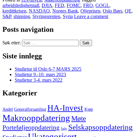
arbeidsledighetstall
,
DJIA
,
FED
,
FOMC
,
FRO
,
GOGL
,
kredittkrisen
,
NASDAQ
,
Norges Bank
,
Oljeprisen
,
Oslo Børs
,
QE
,
S&P
,
shipping
,
Styringsrenten
,
Syria
Leave a comment
Posts navigation
Søk etter:
Siste innlegg
Studietur til Oslo 6-7 MARS 2025
Studietur 9.-10. mars 2023
Studietur 3-4. mars 2022
Kategorier
HA-Invest
Andel
Generalforsamling
Kjøp
Makrooppdatering
Møte
Selskapsoppdatering
Porteføljeoppdatering
Salg
Ukategorisert