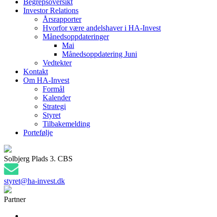
Begrepsoversikt
Investor Relations
Årsrapporter
Hvorfor være andelshaver i HA-Invest
Månedsoppdateringer
Mai
Månedsoppdatering Juni
Vedtekter
Kontakt
Om HA-Invest
Formål
Kalender
Strategi
Styret
Tilbakemelding
Portefølje
Solbjerg Plads 3. CBS
styret@ha-invest.dk
Partner