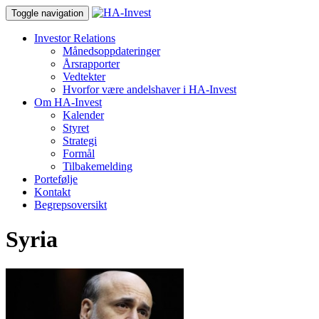
Toggle navigation
Investor Relations
Månedsoppdateringer
Årsrapporter
Vedtekter
Hvorfor være andelshaver i HA-Invest
Om HA-Invest
Kalender
Styret
Strategi
Formål
Tilbakemelding
Portefølje
Kontakt
Begrepsoversikt
Syria