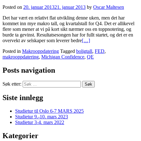
Posted on
20. januar 2013
21. januar 2013
by
Oscar Maltesen
Det har vært en relativt flat utvikling denne uken, men det har
kommet inn mye makro tall, og kvartalstall for Q4. Det er allikevel
flere som mener at vi på kort sikt nærmer oss en toppnotering, og
burde ta gevinst. Resultatsesongen har for fullt startet, og det er en
overvekt av selskaper som leverer bedre
[…]
Posted in
Makrooppdatering
Tagged
boligtall
,
FED
,
makrooppdatering
,
Michigan Confidence
,
QE
Posts navigation
Søk etter:
Siste innlegg
Studietur til Oslo 6-7 MARS 2025
Studietur 9.-10. mars 2023
Studietur 3-4. mars 2022
Kategorier