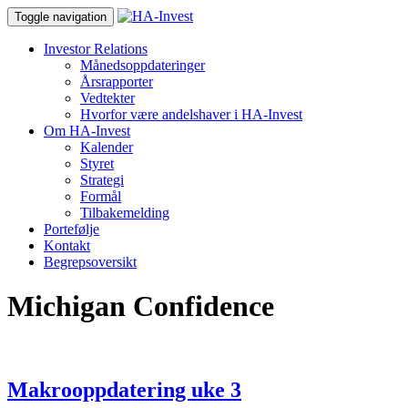
Toggle navigation
Investor Relations
Månedsoppdateringer
Årsrapporter
Vedtekter
Hvorfor være andelshaver i HA-Invest
Om HA-Invest
Kalender
Styret
Strategi
Formål
Tilbakemelding
Portefølje
Kontakt
Begrepsoversikt
Michigan Confidence
Makrooppdatering uke 3