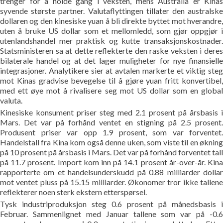
trenger for å holde gang i veksten, mens Australia er Kinas
syvende største partner. Valutaflyttingen tillater den australske
dollaren og den kinesiske yuan å bli direkte byttet mot hverandre,
uten å bruke US dollar som et mellomledd, som gjør oppgjør i
utenlandshandel mer praktisk og kutte transaksjonskostnader.
Statsministeren sa at dette reflekterte den raske veksten i deres
bilaterale handel og at det lager muligheter for nye finansielle
integrasjoner. Analytikere sier at avtalen markerte et viktig steg
mot Kinas gradvise bevegelse til å gjøre yuan fritt konvertibel,
med ett øye mot å rivalisere seg mot US dollar som en global
valuta.
Kinesiske konsument priser steg med 2.1 prosent på årsbasis i
Mars. Det var på forhånd ventet en stigning på 2.5 prosent.
Produsent priser var opp 1.9 prosent, som var forventet.
Handelstall fra Kina kom også denne uken, som viste til en økning
på 10 prosent på årsbasis i Mars. Det var på forhånd forventet tall
på 11.7 prosent. Import kom inn på 14.1 prosent år-over-år. Kina
rapporterte om et handelsunderskudd på 0.88 milliarder dollar
mot ventet pluss på 15.15 milliarder. Økonomer tror ikke tallene
reflekterer noen sterk ekstern etterspørsel.
Tysk industriproduksjon steg 0.6 prosent på månedsbasis i
Februar. Sammenlignet med Januar tallene som var på -0.6