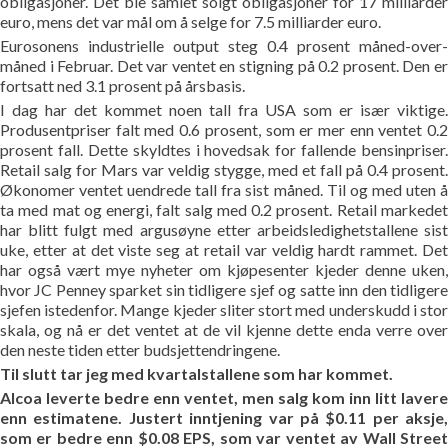
obligasjoner. Det ble samlet solgt obligasjoner for 17 milliarder
euro, mens det var mål om å selge for 7.5 milliarder euro.
Eurosonens industrielle output steg 0.4 prosent måned-over-
måned i Februar. Det var ventet en stigning på 0.2 prosent. Den er
fortsatt ned 3.1 prosent på årsbasis.
I dag har det kommet noen tall fra USA som er især viktige.
Produsentpriser falt med 0.6 prosent, som er mer enn ventet 0.2
prosent fall. Dette skyldtes i hovedsak for fallende bensinpriser.
Retail salg for Mars var veldig stygge, med et fall på 0.4 prosent.
Økonomer ventet uendrede tall fra sist måned. Til og med uten å
ta med mat og energi, falt salg med 0.2 prosent. Retail markedet
har blitt fulgt med argusøyne etter arbeidsledighetstallene sist
uke, etter at det viste seg at retail var veldig hardt rammet. Det
har også vært mye nyheter om kjøpesenter kjeder denne uken,
hvor JC Penney sparket sin tidligere sjef og satte inn den tidligere
sjefen istedenfor. Mange kjeder sliter stort med underskudd i stor
skala, og nå er det ventet at de vil kjenne dette enda verre over
den neste tiden etter budsjettendringene.
Til slutt tar jeg med kvartalstallene som har kommet.
Alcoa leverte bedre enn ventet, men salg kom inn litt lavere
enn estimatene. Justert inntjening var på $0.11 per aksje,
som er bedre enn $0.08 EPS, som var ventet av Wall Street