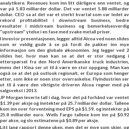
analytikere. Revenues kom inn litt dårligere enn ventet, og
var på 5.83 milliarder dollar. Det var ventet 5.88 milliarder
dollar. CEO sa at det var et sterkt kvartal som var ledet av
rekord profitabilitet i downstream business, bedre
resultater i midstream business og bemerkelsesverdig
’’upstream’’ ytelse i en fase med svake metall priser.
I investor presentasjonen, legger alltid Alcoa ved noen slides
som er veldig gode å se på fordi de pakker inn mye
informasjon om den globale økonomien. Jeg legger ved 2
slides her, hvor man kan se at det er stor nedgang i
etterspørsel fra den Nord Amerikanske truck industrien,
mens det i Kina ser ut til å være en stor oppgang. Man kan
også se at det på outlook regionalt, er Europa som henger
etter, som ikke er noen stor overraskelse. Flyindustrien ser
ut til å være den viktigste driveren Alcoa regner med på
salgsvekst i 2013.
JP Morgan leverte tall i dag, hvor det på forhånd var ventet
$1.39 per aksje og inntekter på 25.7 milliarder dollar. Tallene
kom inn over forventning med EPS på $1.59, og inntekter på
25.8 milliarder euro. Wells Fargo tallene kom inn på $0.92
per akse, og slo estimatene på $0.89 per aksje.
Litt lang rapport denne uken, men det er mye som skjer, og