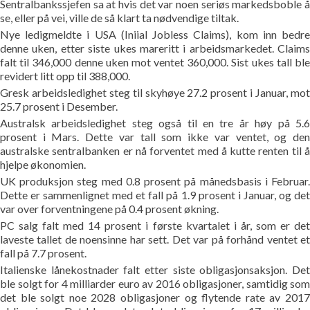
Sentralbankssjefen sa at hvis det var noen seriøs markedsboble å
se, eller på vei, ville de så klart ta nødvendige tiltak.
Nye ledigmeldte i USA (Iniial Jobless Claims), kom inn bedre
denne uken, etter siste ukes mareritt i arbeidsmarkedet. Claims
falt til 346,000 denne uken mot ventet 360,000. Sist ukes tall ble
revidert litt opp til 388,000.
Gresk arbeidsledighet steg til skyhøye 27.2 prosent i Januar, mot
25.7 prosent i Desember.
Australsk arbeidsledighet steg også til en tre år høy på 5.6
prosent i Mars. Dette var tall som ikke var ventet, og den
australske sentralbanken er nå forventet med å kutte renten til å
hjelpe økonomien.
UK produksjon steg med 0.8 prosent på månedsbasis i Februar.
Dette er sammenlignet med et fall på 1.9 prosent i Januar, og det
var over forventningene på 0.4 prosent økning.
PC salg falt med 14 prosent i første kvartalet i år, som er det
laveste tallet de noensinne har sett. Det var på forhånd ventet et
fall på 7.7 prosent.
Italienske lånekostnader falt etter siste obligasjonsaksjon. Det
ble solgt for 4 milliarder euro av 2016 obligasjoner, samtidig som
det ble solgt noe 2028 obligasjoner og flytende rate av 2017