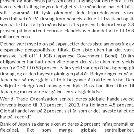
prosent og konsensus på 0.3 prosent stigning var dette bra. Etter
lavere veksttall og høyere ledighet siste månedene, har det blitt
stilt spørsmål til tysk økonomi. Industriproduksjonen viser
hvertfall vei nå. På tirsdag kom handelstallene til Tyskland også,
som viste til et fall på månedsbasis 1.5 prosent i eksporten og 3.8
prosent på importen i Februar. Handelsoverskuddet økte til 16.8
milliarder euro.
Det har vært mye fokus på Japan, etter deres siste annonsering av
ekspansive pengepolitiske tiltak. Den siste uken har det vært
massive ’’sell-off’’ i JGB (Japanese Government Bond). 10 års
obligasjoner har hatt noen ville dager den siste uken med yields
opp fra 0.52 til 0.58 prosent. 5-års yield var opp 8 basispoeng på
tirsdag, og er den høyeste økningen på 4 år. Bekymringen er nå at
Japan har så mye gjeld, at folk begynner å frykte en krise. Den
velkjente Hedgefond manageren Kyle Bass har liten tiltro til
Japan, og mener at de vil gå inn i en statsgjeldkrise.
World Trade Organization senket deres globale handelsvekst
forventningene til 3.3 prosent i 2013, fra tidligere 4.5 prosent.
Global handel var på 2 prosent sist år, som er det laveste tallet de
har på ’’record’’.
Bank of Japan sa denne uken at deres 2 prosent inflasjonsmål er
fleksibel, likt som mange globale sentralbanker.