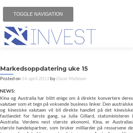
TOGGLE NAVIGATION
Investor Relations
Markedsoppdatering uke 15
Om HA-Invest
Posted on
14. april 2013
by
Oscar Maltesen
Portefølje
NEWS:
Kina og Australia har blitt enige om å direkte konvertere deres
Kontakt
valutaer som et tegn på voksende business linker. Den australske
og kinesiske valutaen vil bli direkte handlet på det kinesiske
fastlandet for første gang, sa Julia Gillard, statsministeren i
Begrepsoversikt
Australia. Verdens nest største økonomi, Kina, er Australias
største handelspartner, som bruker milliarder på ressursene de