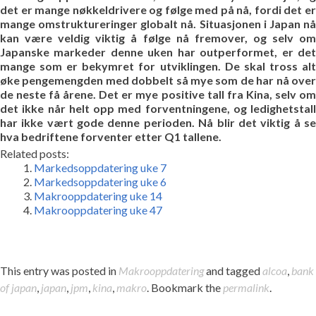
det er mange nøkkeldrivere og følge med på nå, fordi det er
mange omstruktureringer globalt nå. Situasjonen i Japan nå
kan være veldig viktig å følge nå fremover, og selv om
Japanske markeder denne uken har outperformet, er det
mange som er bekymret for utviklingen. De skal tross alt
øke pengemengden med dobbelt så mye som de har nå over
de neste få årene. Det er mye positive tall fra Kina, selv om
det ikke når helt opp med forventningene, og ledighetstall
har ikke vært gode denne perioden. Nå blir det viktig å se
hva bedriftene forventer etter Q1 tallene.
Related posts:
Markedsoppdatering uke 7
Markedsoppdatering uke 6
Makrooppdatering uke 14
Makrooppdatering uke 47
This entry was posted in
Makrooppdatering
and tagged
alcoa
,
bank
of japan
,
japan
,
jpm
,
kina
,
makro
. Bookmark the
permalink
.