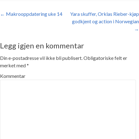
Post navigation
←
Makrooppdatering uke 14
Yara skuffer, Orklas Rieber-kjøp
godkjent og action i Norwegian
→
Legg igjen en kommentar
Din e-postadresse vil ikke bli publisert.
Obligatoriske felt er
merket med
*
Kommentar