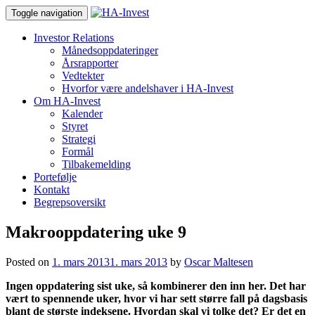
Toggle navigation
Investor Relations
Månedsoppdateringer
Årsrapporter
Vedtekter
Hvorfor være andelshaver i HA-Invest
Om HA-Invest
Kalender
Styret
Strategi
Formål
Tilbakemelding
Portefølje
Kontakt
Begrepsoversikt
Makrooppdatering uke 9
Posted on
1. mars 2013
1. mars 2013
by
Oscar Maltesen
Ingen oppdatering sist uke, så kombinerer den inn her. Det har
vært to spennende uker, hvor vi har sett større fall på dagsbasis
blant de største indeksene. Hvordan skal vi tolke det? Er det en