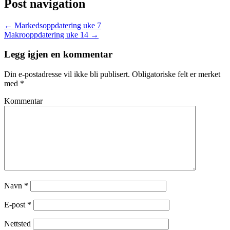
Post navigation
←
Markedsoppdatering uke 7
Makrooppdatering uke 14
→
Legg igjen en kommentar
Din e-postadresse vil ikke bli publisert.
Obligatoriske felt er merket
med
*
Kommentar
Navn
*
E-post
*
Nettsted