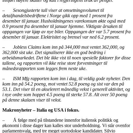
innført høyere skatter og kutt i regjeringens bruk av penger.
–
Sesongjusterte tall viser at omsetningsvolumet til
detaljhandelsbedriftene i Norge gikk opp med 1 prosent fra
desember til januar. Husholdningenes varekonsum økte også med
0.9 prosent fra desember til januar hjemme. Viktigste årsaken til
oppgangen var kjøp av nye biler. Oppgangen der var 5.7 prosent fra
desember til januar. Elektrisitet og brensel var ned 6.2 prosent.
–
Jobless Claims kom inn på 344,000 mot ventet 362,000, og
362,000 sist uke. Det signaliserer ikke en god bedring i
arbeidsmarkedet. Det ble ikke vist til noen spesielle faktorer for disse
tallene, og rapporten vil ikke reise store forventninger til
månedsrapporten som legges frem neste uke.
–
ISM Mfg rapporten kom inn i dag, til veldig gode nyheter. Den
kom inn på 54.2 poeng, mot ventet 52.8 poeng og sist var den på
53.1. Det viser til en akselerert månedlig vekst i generell aktivitet, og
i nye ordre som hoppet 4.5 poeng til sterke 57.8. Alt over 50 poeng
på denne skalaen viser til vekst.
Makronyheter – Italia og USA i fokus.
– Å følge med på tilstandene innenfor italiensk politikk og
økonomi i disse dager kan kalles stor underholdning. Vi står ovenfor
parlamentsvalg, med tre meget uortodokse kandidater. Silvio