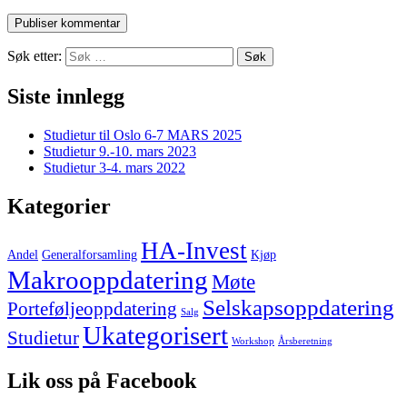
Søk etter:
Siste innlegg
Studietur til Oslo 6-7 MARS 2025
Studietur 9.-10. mars 2023
Studietur 3-4. mars 2022
Kategorier
HA-Invest
Andel
Generalforsamling
Kjøp
Makrooppdatering
Møte
Selskapsoppdatering
Porteføljeoppdatering
Salg
Ukategorisert
Studietur
Workshop
Årsberetning
Lik oss på Facebook