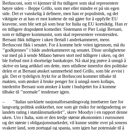
Berlusconi, som vi kjenner til fra tidligere som skal representere
høyre siden – Beppe Grillo, som mer eller mindre er på sin egen
side. Det er vanskelig å definere, men han er populistisk, og det
viktigste er at han er mot kuttene de må gjøre for å oppfylle EU
kravene, som blir sett på som bear for Italia og EU kortsiktig. Han er
en tidligere drapsdømt komedier. Sistemann er Pier Luigi Bersani,
som er tidligere kommunist, som skal representere venstresiden.
Bersani fikk tidligere i uken flertall i andrekammeret, mens
Berlusconi fikk i senatet. For å komme hele veien igjennom, må du
’’godkjennes’’ i både andrekammeret og senatet. Disse urolighetene
var med på å sende Milano børsen stort ned tidligere i uken, og det
ble forbud mot å shortselge bankaksjer. Nå skal jeg prøve å unngå å
skrive en lang artikkel om dette, men utfallene innenfor den politiske
delen er at Bersani ønsket sammerbeid med Grillo, som ble avvist i
går. Det er tydeligvis frykt for at Berlusconi kommer tilbake til
makten, som ønsker å bruke penger for å unngå noen kollaps,
istedenfor Bersani som ønsker å kutte i budsjettet for å komme
tilbake til ’’normale’’ tendenser igjen.
– ’’Italias uavklarte nasjonalforsamlingsvalg innebærer fare for
langvarig politisk usikkerhet, noe som gir risiko for nedgradering av
landets rating i statslånsmarkedet’’, skrev Moodys i en rapport denne
uken. Uro i Italia, som er den tredje største økonomien i eurosonen
og det største i obligasjonsmarkedet, vil kunne smitte over på sonens
svakere land, som portugal og spania, som igjen har potensiale til å