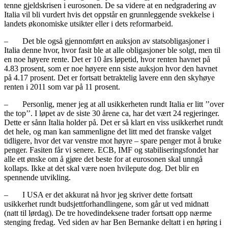
tenne gjeldskrisen i eurosonen. De sa videre at en nedgradering av
Italia vil bli vurdert hvis det oppstår en grunnleggende svekkelse i
landets økonomiske utsikter eller i dets reformarbeid.
– Det ble også gjennomført en auksjon av statsobligasjoner i
Italia denne hvor, hvor fasit ble at alle obligasjoner ble solgt, men til
en noe høyere rente. Det er 10 års løpetid, hvor renten havnet på
4.83 prosent, som er noe høyere enn siste auksjon hvor den havnet
på 4.17 prosent. Det er fortsatt betraktelig lavere enn den skyhøye
renten i 2011 som var på 11 prosent.
– Personlig, mener jeg at all usikkerheten rundt Italia er litt ’’over
the top’’. I løpet av de siste 30 årene ca, har det vært 24 regjeringer.
Dette er sånn Italia holder på. Det er så klart en viss usikkerhet rundt
det hele, og man kan sammenligne det litt med det franske valget
tidligere, hvor det var venstre mot høyre – spare penger mot å bruke
penger. Fasiten får vi senere. ECB, IMF og stabiliseringsfondet har
alle ett ønske om å gjøre det beste for at eurosonen skal unngå
kollaps. Ikke at det skal være noen hvilepute dog. Det blir en
spennende utvikling.
– I USA er det akkurat nå hvor jeg skriver dette fortsatt
usikkerhet rundt budsjettforhandlingene, som går ut ved midnatt
(natt til lørdag). De tre hovedindeksene trader fortsatt opp nærme
stenging fredag. Ved siden av har Ben Bernanke deltatt i en høring i