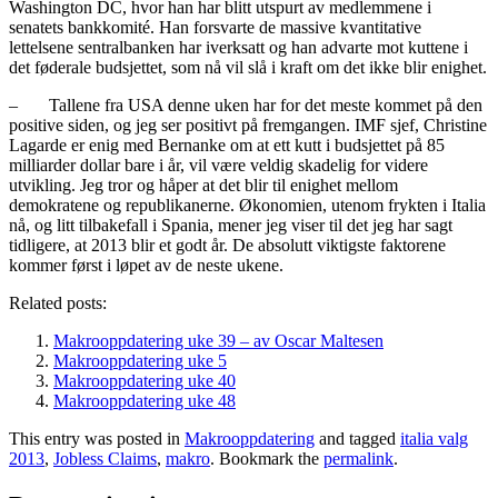
Washington DC, hvor han har blitt utspurt av medlemmene i
senatets bankkomité. Han forsvarte de massive kvantitative
lettelsene sentralbanken har iverksatt og han advarte mot kuttene i
det føderale budsjettet, som nå vil slå i kraft om det ikke blir enighet.
– Tallene fra USA denne uken har for det meste kommet på den
positive siden, og jeg ser positivt på fremgangen. IMF sjef, Christine
Lagarde er enig med Bernanke om at ett kutt i budsjettet på 85
milliarder dollar bare i år, vil være veldig skadelig for videre
utvikling. Jeg tror og håper at det blir til enighet mellom
demokratene og republikanerne. Økonomien, utenom frykten i Italia
nå, og litt tilbakefall i Spania, mener jeg viser til det jeg har sagt
tidligere, at 2013 blir et godt år. De absolutt viktigste faktorene
kommer først i løpet av de neste ukene.
Related posts:
Makrooppdatering uke 39 – av Oscar Maltesen
Makrooppdatering uke 5
Makrooppdatering uke 40
Makrooppdatering uke 48
This entry was posted in
Makrooppdatering
and tagged
italia valg
2013
,
Jobless Claims
,
makro
. Bookmark the
permalink
.