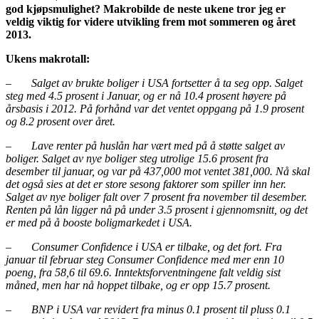
god kjøpsmulighet? Makrobilde de neste ukene tror jeg er
veldig viktig for videre utvikling frem mot sommeren og året
2013.
Ukens makrotall:
–
Salget av brukte boliger i USA fortsetter å ta seg opp. Salget
steg med 4.5 prosent i Januar, og er nå 10.4 prosent høyere på
årsbasis i 2012. På forhånd var det ventet oppgang på 1.9 prosent
og 8.2 prosent over året.
–
Lave renter på huslån har vært med på å støtte salget av
boliger. Salget av nye boliger steg utrolige 15.6 prosent fra
desember til januar, og var på 437,000 mot ventet 381,000. Nå skal
det også sies at det er store sesong faktorer som spiller inn her.
Salget av nye boliger falt over 7 prosent fra november til desember.
Renten på lån ligger nå på under 3.5 prosent i gjennomsnitt, og det
er med på å booste boligmarkedet i USA.
–
Consumer Confidence i USA er tilbake, og det fort. Fra
januar til februar steg Consumer Confidence med mer enn 10
poeng, fra 58,6 til 69.6. Inntektsforventningene falt veldig sist
måned, men har nå hoppet tilbake, og er opp 15.7 prosent.
–
BNP i USA var revidert fra minus 0.1 prosent til pluss 0.1