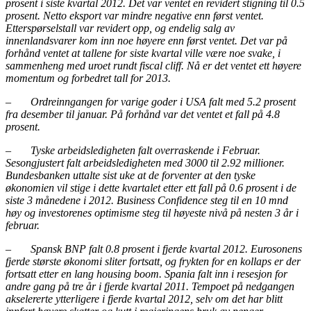
prosent i siste kvartal 2012. Det var ventet en revidert stigning til 0.5
prosent. Netto eksport var mindre negative enn først ventet.
Etterspørselstall var revidert opp, og endelig salg av
innenlandsvarer kom inn noe høyere enn først ventet. Det var på
forhånd ventet at tallene for siste kvartal ville være noe svake, i
sammenheng med uroet rundt fiscal cliff. Nå er det ventet ett høyere
momentum og forbedret tall for 2013.
–
Ordreinngangen for varige goder i USA falt med 5.2 prosent
fra desember til januar. På forhånd var det ventet et fall på 4.8
prosent.
–
Tyske arbeidsledigheten falt overraskende i Februar.
Sesongjustert falt arbeidsledigheten med 3000 til 2.92 millioner.
Bundesbanken uttalte sist uke at de forventer at den tyske
økonomien vil stige i dette kvartalet etter ett fall på 0.6 prosent i de
siste 3 månedene i 2012. Business Confidence steg til en 10 mnd
høy og investorenes optimisme steg til høyeste nivå på nesten 3 år i
februar.
–
Spansk BNP falt 0.8 prosent i fjerde kvartal 2012. Eurosonens
fjerde største økonomi sliter fortsatt, og frykten for en kollaps er der
fortsatt etter en lang housing boom. Spania falt inn i resesjon for
andre gang på tre år i fjerde kvartal 2011. Tempoet på nedgangen
akselererte ytterligere i fjerde kvartal 2012, selv om det har blitt